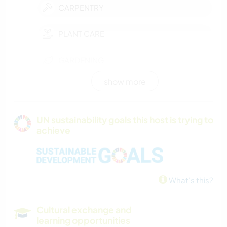
CARPENTRY
PLANT CARE
GARDENING
show more
ANIMALS
OUTDOOR ACTIVITIES
UN sustainability goals this host is trying to
achieve
YOGA / WELLNESS
WATER SPORTS
What's this?
WINTER SPORTS
Cultural exchange and
MOUNTAIN
learning opportunities