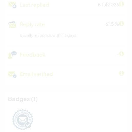
Last replied
8 Jul 2026
Reply rate
61.5 %
Usually responds within 3 days
Feedback
-
Email verified
Badges (1)