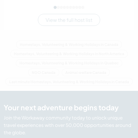
View the full host list
Homestays, Volunteering & Working Holidays in Canada
Homestays, Volunteering & Working Holidays in North America
Homestays, Volunteering & Working Holidays in Quebec
NGO Canada
Animal welfare Canada
Last minute Homestays, Volunteering & Working Holidays in Canada
Your next adventure begins today
Join the Workaway community today to unlock unique
travel experiences with over 50,000 opportunities around
the globe.