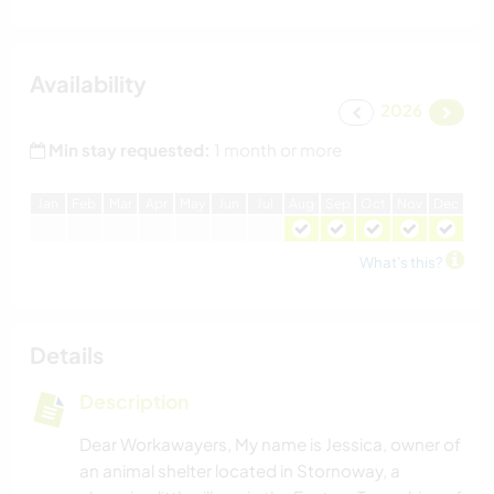
Availability
2026
Min stay requested:
1 month or more
J
an
F
eb
M
ar
A
pr
M
ay
J
un
J
ul
A
ug
S
ep
O
ct
N
ov
D
ec
What's this?
Details
Description
Dear Workawayers, My name is Jessica, owner of
an animal shelter located in Stornoway, a