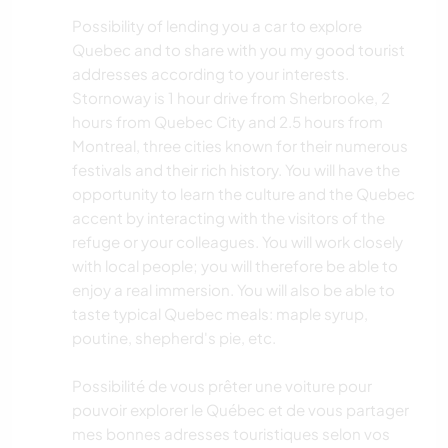
Possibility of lending you a car to explore
HIKING
Quebec and to share with you my good tourist
addresses according to your interests.
NATURE
Stornoway is 1 hour drive from Sherbrooke, 2
hours from Quebec City and 2.5 hours from
CAMPING
Montreal, three cities known for their numerous
festivals and their rich history. You will have the
PETS
opportunity to learn the culture and the Quebec
accent by interacting with the visitors of the
refuge or your colleagues. You will work closely
with local people; you will therefore be able to
enjoy a real immersion. You will also be able to
taste typical Quebec meals: maple syrup,
poutine, shepherd's pie, etc.
Possibilité de vous prêter une voiture pour
pouvoir explorer le Québec et de vous partager
mes bonnes adresses touristiques selon vos