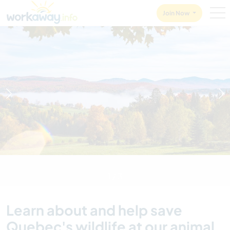
Skip to:
CONTENT
MAIN NAVIGATION
FOOTER
Join Now
1
/
3
Learn about and help save
Quebec's wildlife at our animal