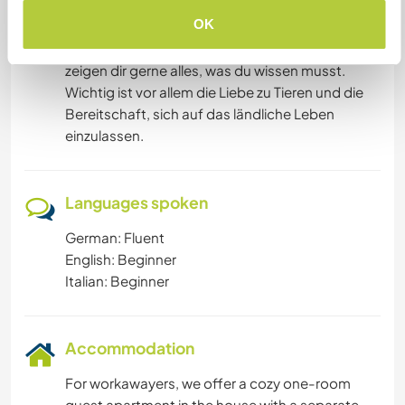
OK
Vorkenntnisse im Umgang mit Ziegen sind
hilfreich, aber nicht zwingend erforderlich – wir
zeigen dir gerne alles, was du wissen musst.
Wichtig ist vor allem die Liebe zu Tieren und die
Bereitschaft, sich auf das ländliche Leben
einzulassen.
Languages spoken
German: Fluent
English: Beginner
Italian: Beginner
Accommodation
For workawayers, we offer a cozy one-room
guest apartment in the house with a separate