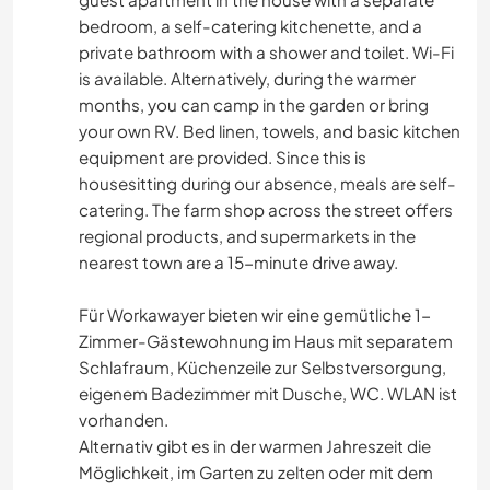
bedroom, a self-catering kitchenette, and a
private bathroom with a shower and toilet. Wi-Fi
is available. Alternatively, during the warmer
months, you can camp in the garden or bring
your own RV. Bed linen, towels, and basic kitchen
equipment are provided. Since this is
housesitting during our absence, meals are self-
catering. The farm shop across the street offers
regional products, and supermarkets in the
nearest town are a 15-minute drive away.
Für Workawayer bieten wir eine gemütliche 1-
Zimmer-Gästewohnung im Haus mit separatem
Schlafraum, Küchenzeile zur Selbstversorgung,
eigenem Badezimmer mit Dusche, WC. WLAN ist
vorhanden.
Alternativ gibt es in der warmen Jahreszeit die
Möglichkeit, im Garten zu zelten oder mit dem