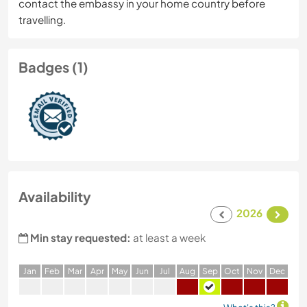
contact the embassy in your home country before
travelling.
Badges (1)
Availability
2026
Min stay requested:
at least a week
J
an
F
eb
M
ar
A
pr
M
ay
J
un
J
ul
A
ug
S
ep
O
ct
N
ov
D
ec