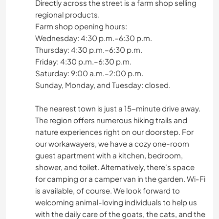
Directly across the street is a farm shop selling
regional products.
Farm shop opening hours:
Wednesday: 4:30 p.m.–6:30 p.m.
Thursday: 4:30 p.m.–6:30 p.m.
Friday: 4:30 p.m.–6:30 p.m.
Saturday: 9:00 a.m.–2:00 p.m.
Sunday, Monday, and Tuesday: closed.
The nearest town is just a 15-minute drive away.
The region offers numerous hiking trails and
nature experiences right on our doorstep. For
our workawayers, we have a cozy one-room
guest apartment with a kitchen, bedroom,
shower, and toilet. Alternatively, there's space
for camping or a camper van in the garden. Wi-Fi
is available, of course. We look forward to
welcoming animal-loving individuals to help us
with the daily care of the goats, the cats, and the