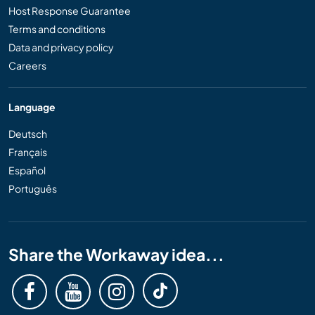
Host Response Guarantee
Terms and conditions
Data and privacy policy
Careers
Language
Deutsch
Français
Español
Português
Share the Workaway idea...