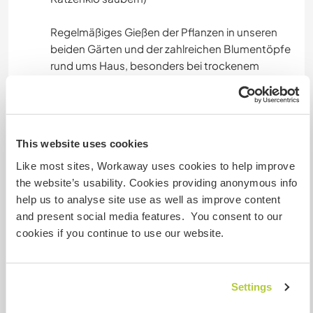
Regelmäßiges Gießen der Pflanzen in unseren
beiden Gärten und der zahlreichen Blumentöpfe
rund ums Haus, besonders bei trockenem
Wetter
Gelegentliches Unkraut jäten und Rasen mähen
nach Bedarf
This website uses cookies
Allgemeine Präsenz im Haus, Briefkasten leeren,
Like most sites, Workaway uses cookies to help improve
auf Ordnung achten
the website’s usability. Cookies providing anonymous info
help us to analyse site use as well as improve content
Der tägliche Zeitaufwand beträgt etwa 1-2
and present social media features. You consent to our
Stunden, je nach Jahreszeit und
cookies if you continue to use our website.
Wetterbedingungen. Die Arbeit ist nicht
körperlich anstrengend, erfordert aber
Zuverlässigkeit und ein gewisses Maß an
Settings
Verantwortungsbewusstsein.