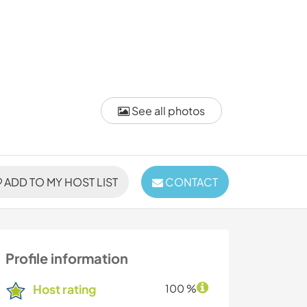
See all photos
ADD TO MY HOST LIST
CONTACT
Profile information
Host rating
100 %