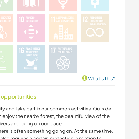
What's this?
 opportunities
nity and take part in our common activities. Outside
n enjoy the nearby forest, the beautiful view of the
ivers and being on our place.
here is often something going on. At the same time,
also requires a certain protection in relation to