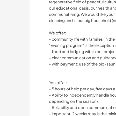
regenerative field of peaceful cultur
our educational oasis, our health a
communal living. We would like your a
cleaning and in our big household (no
We offer:
- community life with families (in the 
"Evening program" is the exception ra
- food and lodging within our proje
- clear communication and guidanc
- with payment: use of the bio-saun
You offer:
- 5 hours of help per day, five days a
- Ability to independently handle ho
depending on the season).
- Reliability and open communicati
- important: 2 weeks stay is the min