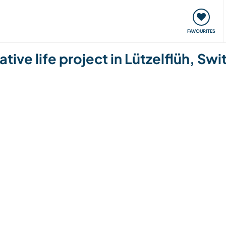
orks
Meet up & Events
Travel & learn
Our communi
FAVOURITES
ative life project in Lützelflüh, Swi