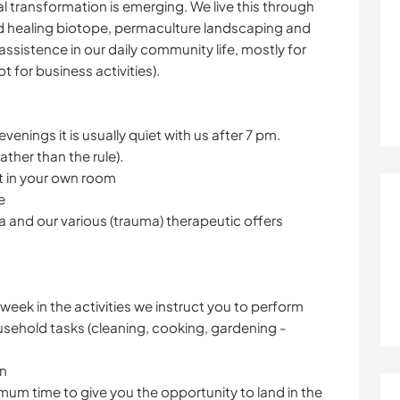
al transformation is emerging. We live this through
nd healing biotope, permaculture landscaping and
ssistence in our daily community life, mostly for
t for business activities).
evenings it is usually quiet with us after 7 pm.
ther than the rule).
ct in your own room
e
a and our various (trauma) therapeutic offers
 week in the activities we instruct you to perform
usehold tasks (cleaning, cooking, gardening -
on
imum time to give you the opportunity to land in the