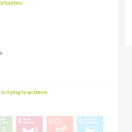
ortunities
ls
 is trying to achieve