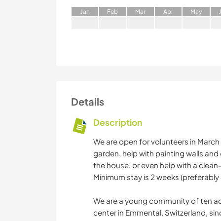
J
an
F
eb
M
ar
A
pr
M
ay
Details
Description
We are open for volunteers in March a
garden, help with painting walls and
the house, or even help with a clean
Minimum stay is 2 weeks (preferably
We are a young community of ten adul
center in Emmental, Switzerland, sinc