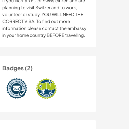
If you NOT an EU or Swiss citizen and are
planning to visit Switzerland to work,
volunteer or study, YOU WILL NEED THE
CORRECT VISA. To find out more
information please contact the embassy
in your home country BEFORE travelling.
Badges (2)