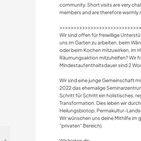
community. Short visits are very ch
members and are therefore warmly r
>>>>>>>>>>>>>>>>>>>>>>>>>>>>
Wir sind offen für freiwillige Unterst
uns im Garten zu arbeiten, beim Wä
oder beim Kochen mitzuwirken, im H
Räumungsaktion mitzuhelfen? Wir fr
Mindestaufenthaltsdauer sind 2 Wo
Wir sind eine junge Gemeinschaft mit
2022 das ehemalige Seminarzentrum 
Schritt für Schritt ein holistisches, r
Transformation. Dies leben wir dur
Heilungsbiotop, Permakultur-Lands
Wir wünschen uns deine Mithilfe im
"privaten" Bereich).
Wir bieten dir: