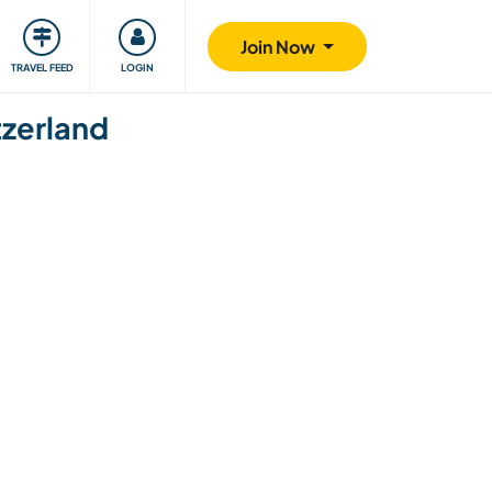
ty
Giving back
Safety
Join Now
TRAVEL FEED
LOGIN
tzerland