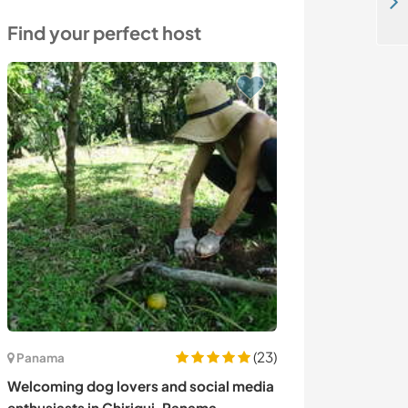
Come join our family in the Alps in Lauterbrunnen, Switzerland
Find your perfect host
(23)
Panama
Italy
Welcoming dog lovers and social media
Join our family 
enthusiasts in Chiriqui, Panama
garden in Massa