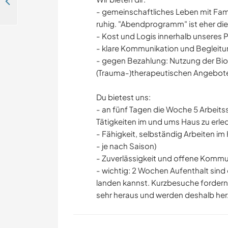
Helping hand for our home and garden projects in Matt, Switzerland
- gemeinschaftliches Leben mit Fami
ruhig. "Abendprogramm" ist eher die
- Kost und Logis innerhalb unseres 
- klare Kommunikation und Begleitu
- gegen Bezahlung: Nutzung der Bi
(Trauma-)therapeutischen Angebot
Du bietest uns:
- an fünf Tagen die Woche 5 Arbeit
Tätigkeiten im und ums Haus zu erle
- Fähigkeit, selbständig Arbeiten i
- je nach Saison)
- Zuverlässigkeit und offene Kommu
- wichtig: 2 Wochen Aufenthalt sind
landen kannst. Kurzbesuche fordern
sehr heraus und werden deshalb herz