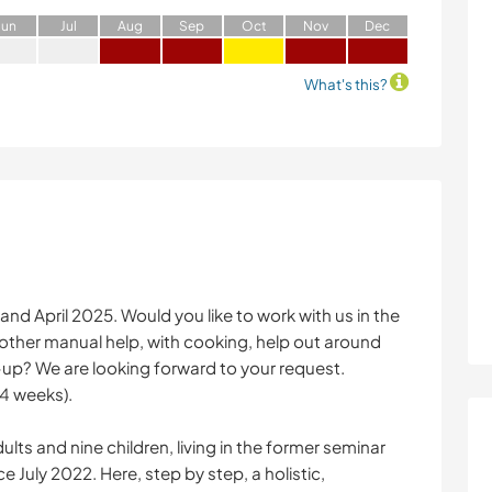
J
un
J
ul
A
ug
S
ep
O
ct
N
ov
D
ec
What's this?
nd April 2025. Would you like to work with us in the
 other manual help, with cooking, help out around
-up? We are looking forward to your request.
 4 weeks).
ts and nine children, living in the former seminar
e July 2022. Here, step by step, a holistic,