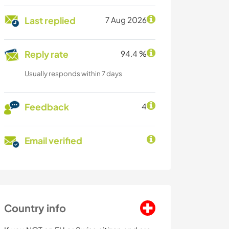
Last replied
7 Aug 2026
Reply rate
94.4 %
Usually responds within 7 days
Feedback
4
Email verified
Country info