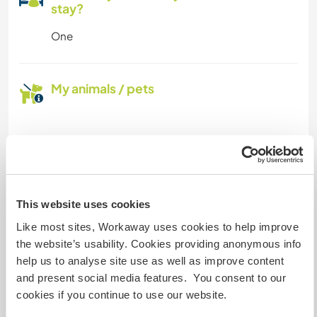
stay?
One
My animals / pets
Host ref number: 558323165311
Website Safety
This website uses cookies
Like most sites, Workaway uses cookies to help improve
Chat with Workawayers who've visited
the website’s usability. Cookies providing anonymous info
this host
help us to analyse site use as well as improve content
and present social media features. You consent to our
cookies if you continue to use our website.