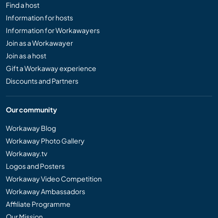
Find a host
Information for hosts
Information for Workawayers
Join as a Workawayer
Join as a host
Gift a Workaway experience
Discounts and Partners
Our community
Workaway Blog
Workaway Photo Gallery
Workaway.tv
Logos and Posters
Workaway Video Competition
Workaway Ambassadors
Affiliate Programme
Our Mission