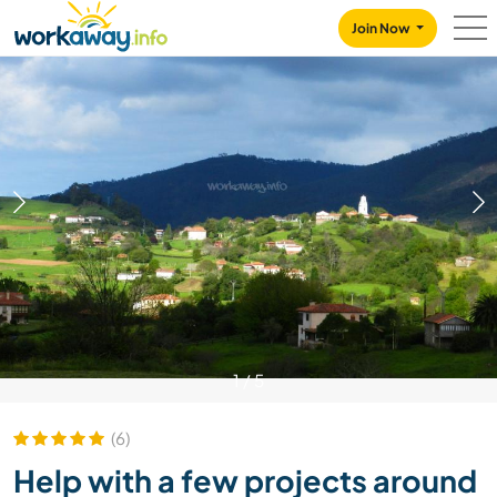
Skip to:
CONTENT
MAIN NAVIGATION
FOOTER
Join Now
1
/
5
(6)
Help with a few projects around