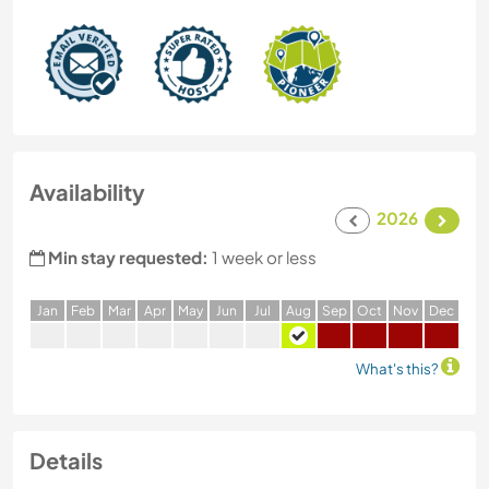
Availability
2026
Min stay requested:
1 week or less
J
an
F
eb
M
ar
A
pr
M
ay
J
un
J
ul
A
ug
S
ep
O
ct
N
ov
D
ec
What's this?
Details