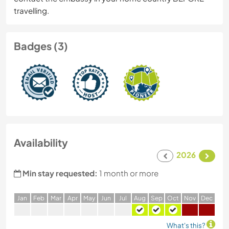
travelling.
Badges (3)
Availability
2026
Min stay requested:
1 month or more
J
an
F
eb
M
ar
A
pr
M
ay
J
un
J
ul
A
ug
S
ep
O
ct
N
ov
D
ec
What's this?