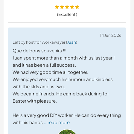
(Excellent )
14 Jun 2026
Left by host for Workawayer (
Juan
)
Que de bons souvenirs !!!
Juan spent more than a month with us last year !
and it has been a full success.
We had very good time all together.
We enjoyed very much his humour and kindless
with the klds and us two.
We became friends. He came back during for
Easter with pleasure.
He is a very good DIY worker. He can do every thing
with his hands
… read more