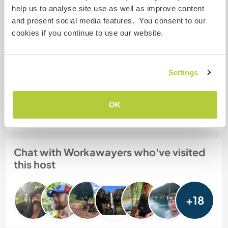
help us to analyse site use as well as improve content
Two
and present social media features. You consent to our
cookies if you continue to use our website.
My animals / pets
Settings
Host ref number: 532999498356
Website Safety
OK
Chat with Workawayers who've visited
this host
+18