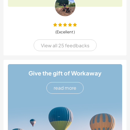
(Excellent )
View all 25 feedbacks
Give the gift of Workaway
read more