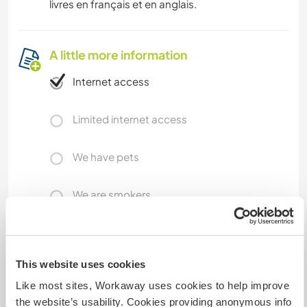
livres en français et en anglais.
A little more information
Internet access
Limited internet access
We have pets
We are smokers
Can host families
This website uses cookies
How many Workawayers can
Like most sites, Workaway uses cookies to help improve
stay?
the website’s usability. Cookies providing anonymous info