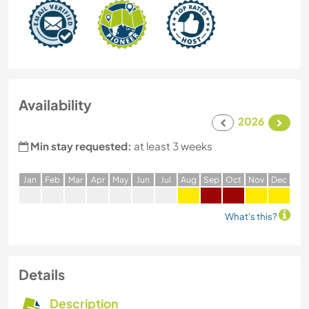
Availability
2026
Min stay requested:
at least 3 weeks
J
an
F
eb
M
ar
A
pr
M
ay
J
un
J
ul
A
ug
S
ep
O
ct
N
ov
D
ec
What's this?
Details
Description