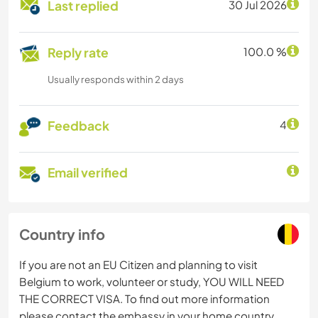
Last replied
30 Jul 2026
Reply rate
100.0 %
Usually responds within 2 days
Feedback
4
Email verified
Country info
If you are not an EU Citizen and planning to visit
Belgium to work, volunteer or study, YOU WILL NEED
THE CORRECT VISA. To find out more information
please contact the embassy in your home country