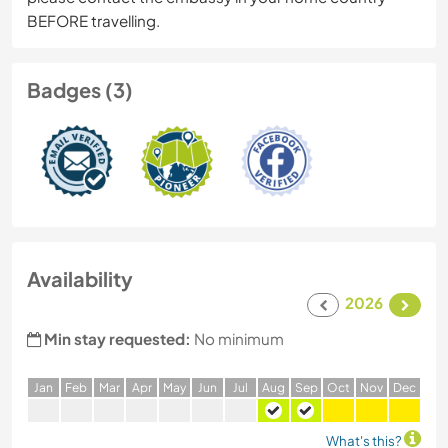
BEFORE travelling.
Badges (3)
Availability
2026
Min stay requested:
No minimum
J
an
F
eb
M
ar
A
pr
M
ay
J
un
J
ul
A
ug
S
ep
O
ct
N
ov
D
ec
What's this?