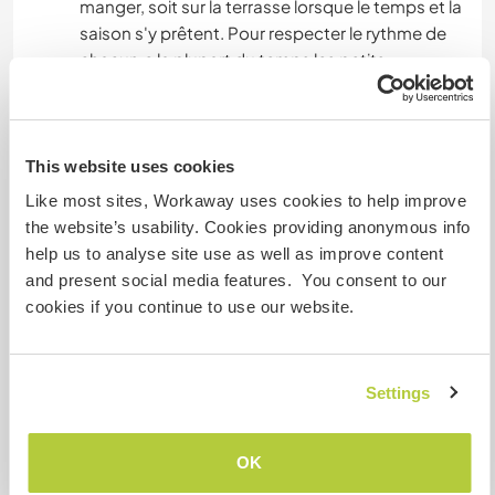
manger, soit sur la terrasse lorsque le temps et la
saison s'y prêtent. Pour respecter le rythme de
chacun.e la plupart du temps les petits
déjeuners sont pris chacun.e de son côté.
Un lave-linge est à disposition.
This website uses cookies
What else ...
Like most sites, Workaway uses cookies to help improve
the website’s usability. Cookies providing anonymous info
The site is relatively isolated. There is a train
help us to analyse site use as well as improve content
station 15 minutes drive from the mill where we
and present social media features. You consent to our
can pick you up.
cookies if you continue to use our website.
We are very conscious of our ecological
footprint, so we try to minimise our waste and
we invite all our guests to do the same. We
Settings
favour organic, healthy and mostly vegetarian
cuisine.
Le Moulin is located on a hiking trail and 4
OK
kilometres from tourist resorts of Alle-sur-