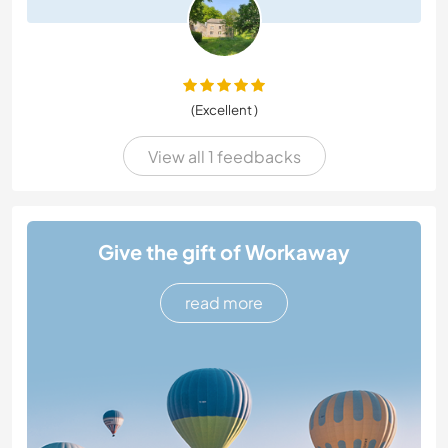
(Excellent )
View all 1 feedbacks
Give the gift of Workaway
read more