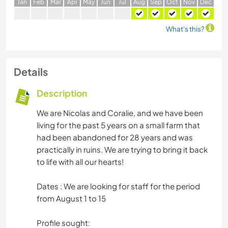
J
an
F
eb
M
ar
A
pr
M
ay
J
un
J
ul
A
ug
S
ep
O
ct
N
ov
D
ec
What's this?
Details
Description
We are Nicolas and Coralie, and we have been
living for the past 5 years on a small farm that
had been abandoned for 28 years and was
practically in ruins. We are trying to bring it back
to life with all our hearts!
Dates : We are looking for staff for the period
from August 1 to 15
Profile sought: