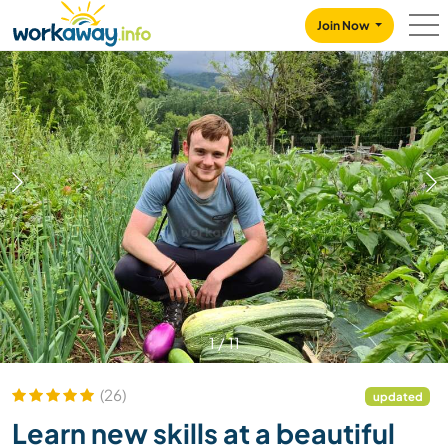
Skip to:
CONTENT
MAIN NAVIGATION
FOOTER
Join Now
1
/
11
(26)
updated
Learn new skills at a beautiful