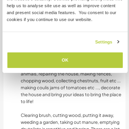
help us to analyse site use as well as improve content
apprendre le jardin, la transformation des
and present social media features. You consent to our
légumes et fruits, l'escalade, la spéléo, la
HIKING
cookies if you continue to use our website.
parapente, la cuisine française et indienne, un
peu de cirque, le yoga kundalini.
Settings
Help
There is a need for help in many areas :
OK
gardening, watering, feeding and caring for
animals, repairing the house, making fences,
chopping wood, collecting chestnuts, fruit etc ...
making coulis jams of tomatoes etc ..., decorate
the house and bring your ideas to bring the place
to life!
Clearing brush, cutting wood, putting it away,
weeding a garden, taking out manure, emptying
dry toilets is repetitive and boring. There are a lot