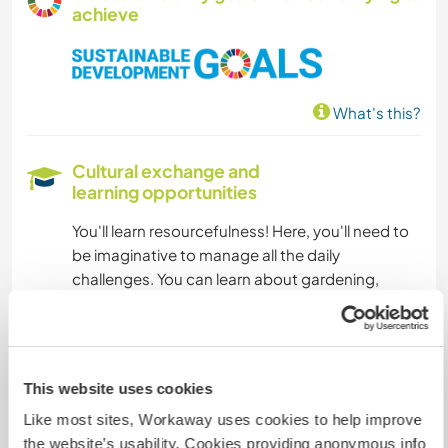
achieve
GARDENING
CARPENTRY
What's this?
COOKING & FOOD
Cultural exchange and
ANIMALS
learning opportunities
You'll learn resourcefulness! Here, you'll need to
OUTDOOR ACTIVITIES
be imaginative to manage all the daily
challenges. You can learn about gardening,
MOUNTAIN
processing fruits and vegetables, rock climbing,
caving, paragliding, French and Indian cuisine, a
WINTER SPORTS
bit of circus arts, and Kundalini yoga.
This website uses cookies
YOGA / WELLNESS
Vous pourrez apprendre la 'débrouille' ! Ici il faut
Like most sites, Workaway uses cookies to help improve
faire preuve d'imagination pour arriver à gérer
the website’s usability. Cookies providing anonymous info
tout les défis du quotidien. Vous pourrez
NATURE