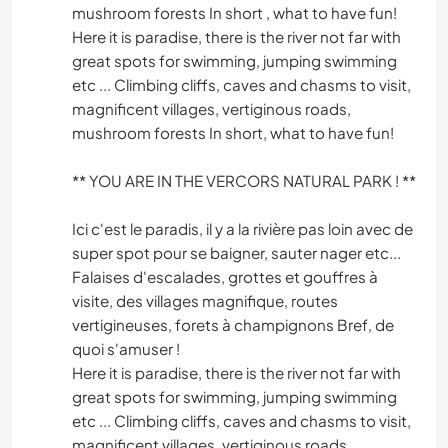
mushroom forests In short , what to have fun!
Here it is paradise, there is the river not far with
great spots for swimming, jumping swimming
etc ... Climbing cliffs, caves and chasms to visit,
magnificent villages, vertiginous roads,
mushroom forests In short, what to have fun!
** YOU ARE IN THE VERCORS NATURAL PARK ! **
Ici c'est le paradis, il y a la rivière pas loin avec de
super spot pour se baigner, sauter nager etc...
Falaises d'escalades, grottes et gouffres à
visite, des villages magnifique, routes
vertigineuses, forets à champignons Bref, de
quoi s'amuser !
Here it is paradise, there is the river not far with
great spots for swimming, jumping swimming
etc ... Climbing cliffs, caves and chasms to visit,
magnificent villages, vertiginous roads,