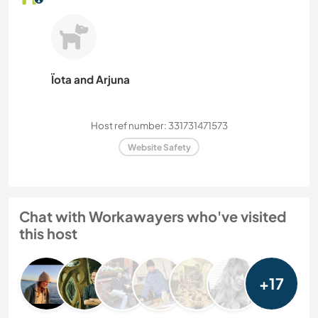
Ïota and Arjuna
Host ref number: 331731471573
Website Safety
Chat with Workawayers who've visited
this host
+17