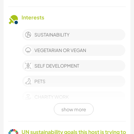
Interests
SUSTAINABILITY
VEGETARIAN OR VEGAN
SELF DEVELOPMENT
PETS
CHARITY WORK
show more
FARMING
PLANT CARE
UN sustainability goals this host is trying to