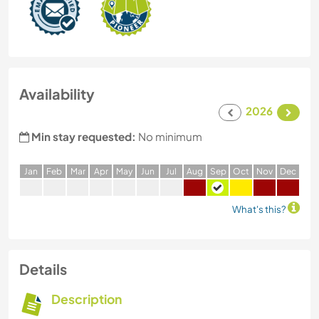
Availability
2026
Min stay requested:
No minimum
J
an
F
eb
M
ar
A
pr
M
ay
J
un
J
ul
A
ug
S
ep
O
ct
N
ov
D
ec
What's this?
Details
Description