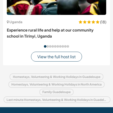
(18)
Uganda
Experience rural life and help at our community
school in Tirinyi, Uganda
View the full host list
Homestays, Volunteering & Working Holidays in Guadeloupe
Homestays, Volunteering & Working Holidays in North America
Family Guadeloupe
Last minute Homestays, Volunteering & Working Holidays in Guadeloupe