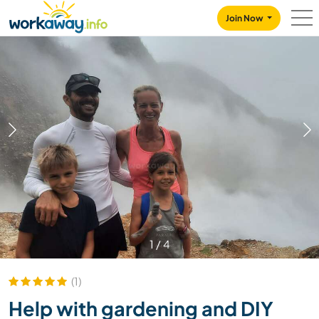
Skip to:
CONTENT
MAIN NAVIGATION
FOOTER
Join Now
1
/
4
(1)
Help with gardening and DIY