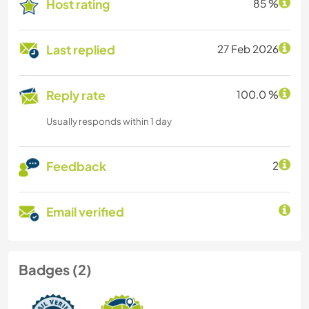
Host rating
85 %
Last replied
27 Feb 2026
Reply rate
100.0 %
Usually responds within 1 day
Feedback
2
Email verified
Badges (2)