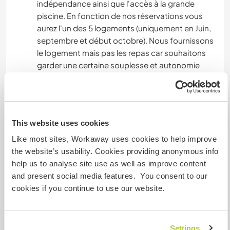
indépendance ainsi que l'accès à la grande
piscine. En fonction de nos réservations vous
aurez l'un des 5 logements (uniquement en Juin,
septembre et début octobre). Nous fournissons
le logement mais pas les repas car souhaitons
garder une certaine souplesse et autonomie
dans notre organisation qui peut être très
variable. C'est pourquoi nous recherchons des
personnes autonomes.
This website uses cookies
Like most sites, Workaway uses cookies to help improve
What else ...
the website’s usability. Cookies providing anonymous info
We are 2 minutes from the Pointe des Châteaux
help us to analyse site use as well as improve content
as well as 2 beautiful beaches. There is a bus that
and present social media features. You consent to our
passes 3 times a day, but we recommend having
cookies if you continue to use our website.
a car, especially if you want to visit Guadeloupe.
Nous sommes à 2 min de la Pointe des Châteaux
Settings