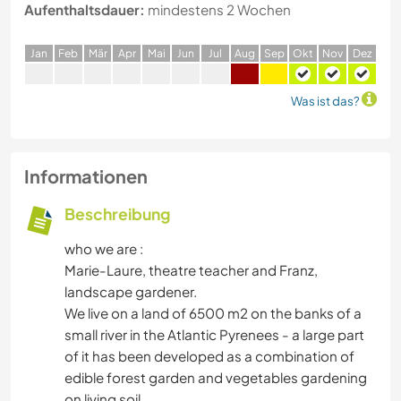
Aufenthaltsdauer:
mindestens 2 Wochen
J
an
F
eb
M
är
A
pr
M
ai
J
un
J
ul
A
ug
S
ep
O
kt
N
ov
D
ez
Was ist das?
Informationen
Beschreibung
who we are :
Marie-Laure, theatre teacher and Franz,
landscape gardener.
We live on a land of 6500 m2 on the banks of a
small river in the Atlantic Pyrenees - a large part
of it has been developed as a combination of
edible forest garden and vegetables gardening
on living soil.