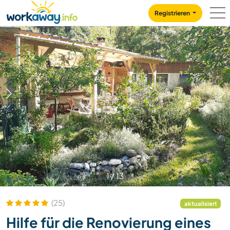
Skip to:
CONTENT
MAIN NAVIGATION
FOOTER
Registrieren
1
/
13
(25)
aktualisiert
Hilfe für die Renovierung eines