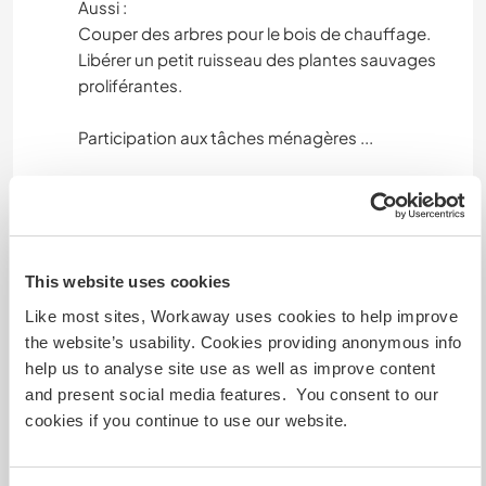
Aussi :
Couper des arbres pour le bois de chauffage.
Libérer un petit ruisseau des plantes sauvages
proliférantes.
Participation aux tâches ménagères ...
-------------------------------------------
-------------------------------------------
-------------------------------------------
This website uses cookies
Like most sites, Workaway uses cookies to help improve
Gesprochene Sprachen
the website’s usability. Cookies providing anonymous info
Deutsch: Fließend
help us to analyse site use as well as improve content
Französisch: Fließend
and present social media features. You consent to our
Englisch: Gute Kenntnisse
cookies if you continue to use our website.