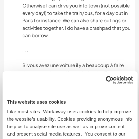
Otherwise I can drive you into town (not possible
every day!) to take the train/bus, for a day out in
Paris for instance. We can also share outings or
activities together. I do have a crashpad that you
can borrow.
. . .
Si vous avez une voiture il y a beaucoup à faire
dans les environs : découvrir de jolis villages, des
balades et du bouldering en forêt, des sorties
culturelles ou musicales (selon les périodes de
l'année). Sinon je peux vous conduire en ville (pas
This website uses cookies
possible tous les jours !) pour prendre le
train/bus, pour une journée à Paris par exemple.
Like most sites, Workaway uses cookies to help improve
Nous pouvons aussi partager des sorties ou
the website’s usability. Cookies providing anonymous info
activités ensemble. J'ai un crashpad que vous
help us to analyse site use as well as improve content
pouvez emprunter.
and present social media features. You consent to our