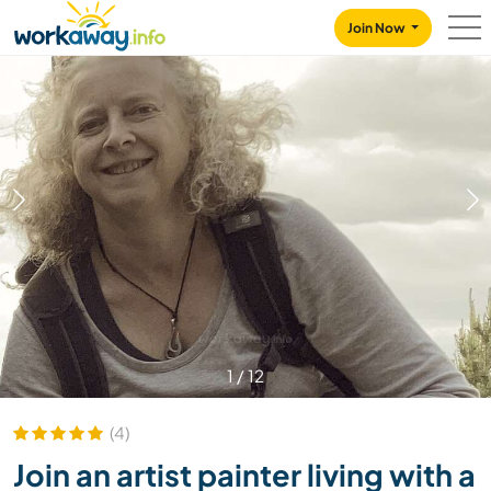
Skip to:
CONTENT
MAIN NAVIGATION
FOOTER
Join Now
1
/
12
(4)
Join an artist painter living with a