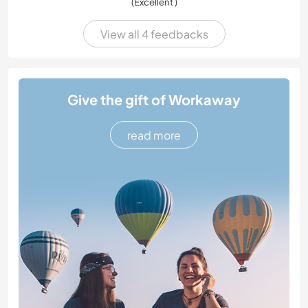
(Excellent )
View all 4 feedbacks
Give the gift of Workaway
read more