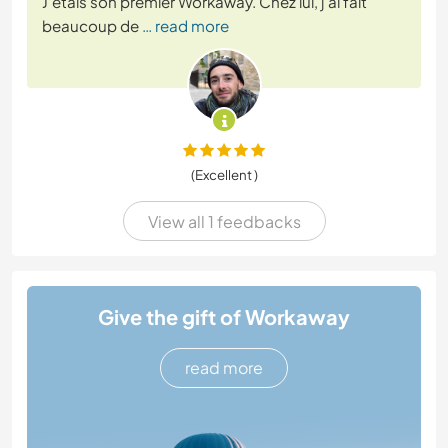
J’étais son premier Workaway. Chez lui, j’ai fait
beaucoup de
… read more
(Excellent )
View all 1 feedbacks
Give the gift of Workaway
read more