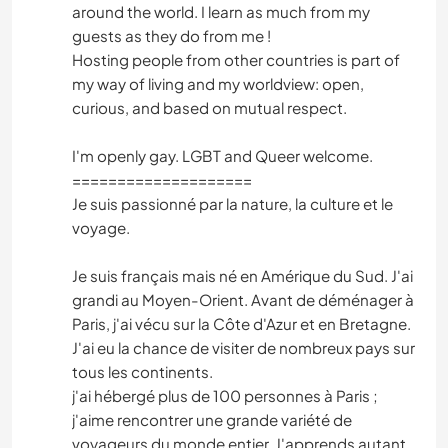
WRITING
around the world. I learn as much from my
guests as they do from me !
LANGUAGES
Hosting people from other countries is part of
my way of living and my worldview: open,
curious, and based on mutual respect.
DRAWING & PAINTING
I'm openly gay. LGBT and Queer welcome.
ARCHITECTURE
====================
Je suis passionné par la nature, la culture et le
WINTER SPORTS
voyage.
CYCLING
Je suis français mais né en Amérique du Sud. J'ai
grandi au Moyen-Orient. Avant de déménager à
HIKING
Paris, j'ai vécu sur la Côte d'Azur et en Bretagne.
J'ai eu la chance de visiter de nombreux pays sur
MOUNTAIN
tous les continents.
j'ai hébergé plus de 100 personnes à Paris ;
j'aime rencontrer une grande variété de
SAILING / BOATING
voyageurs du monde entier. J'apprends autant