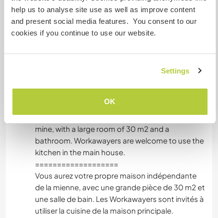
help us to analyse site use as well as improve content
tongue, I speak English and Spanish.
and present social media features. You consent to our
cookies if you continue to use our website.
J'aime les bonnes conversations et partager des
expériences. En plus du français, ma langue
Settings
Accommodation
OK
You will have your own house independent of
mine, with a large room of 30 m2 and a
bathroom. Workawayers are welcome to use the
kitchen in the main house.
===================
Vous aurez votre propre maison indépendante
de la mienne, avec une grande pièce de 30 m2 et
une salle de bain. Les Workawayers sont invités à
utiliser la cuisine de la maison principale.