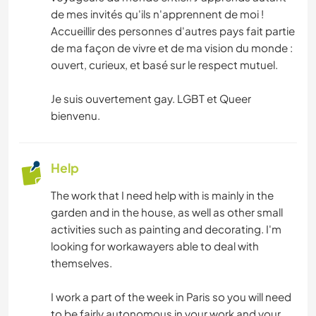
de mes invités qu'ils n'apprennent de moi !
CAMPING
Accueillir des personnes d'autres pays fait partie
de ma façon de vivre et de ma vision du monde :
BEACH
ouvert, curieux, et basé sur le respect mutuel.
NATURE
Je suis ouvertement gay. LGBT et Queer
bienvenu.
OUTDOOR ACTIVITIES
Help
The work that I need help with is mainly in the
garden and in the house, as well as other small
activities such as painting and decorating. I'm
looking for workawayers able to deal with
themselves.
I work a part of the week in Paris so you will need
to be fairly autonomous in your work and your