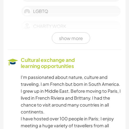
LGBTQ
CHARITY WORK
show more
MOVIES & TV
GARDENING
Cultural exchange and
learning opportunities
PLANT CARE
I'm passionated about nature, culture and
traveling. I am French but born in South America.
PHOTOGRAPHY
I grew up in Middle East. Before moving to Paris, I
lived in French Riviera and Brittany. I had the
BOOKS
chance to visit around many countries in all
continents.
HISTORY
I have hosted over 100 people in Paris; I enjoy
meeting a huge variety of travellers from all