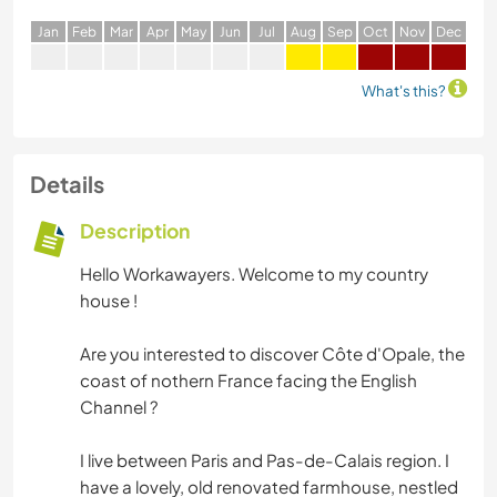
J
an
F
eb
M
ar
A
pr
M
ay
J
un
J
ul
A
ug
S
ep
O
ct
N
ov
D
ec
What's this?
Details
Description
Hello Workawayers. Welcome to my country
house !
Are you interested to discover Côte d'Opale, the
coast of nothern France facing the English
Channel ?
I live between Paris and Pas-de-Calais region. I
have a lovely, old renovated farmhouse, nestled