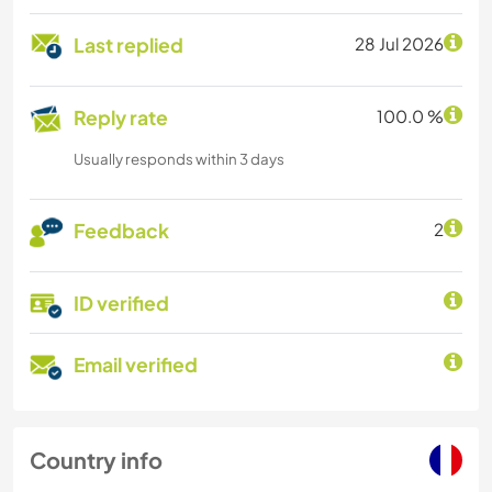
Last replied
28 Jul 2026
Reply rate
100.0 %
Usually responds within 3 days
Feedback
2
ID verified
Email verified
Country info