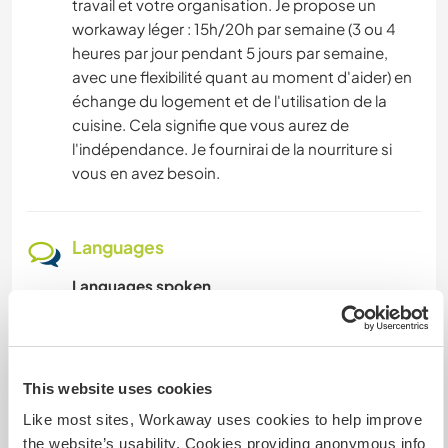
travail et votre organisation. Je propose un
workaway léger : 15h/20h par semaine (3 ou 4
heures par jour pendant 5 jours par semaine,
avec une flexibilité quant au moment d'aider) en
échange du logement et de l'utilisation de la
cuisine. Cela signifie que vous aurez de
l'indépendance. Je fournirai de la nourriture si
vous en avez besoin.
Languages
Languages spoken
Spanish: Fluent
English: Intermediate
This host offers a language exchange
This website uses cookies
Like most sites, Workaway uses cookies to help improve
I Iove good conveation and sharing our
the website’s usability. Cookies providing anonymous info
experiences. Besides French, my mother