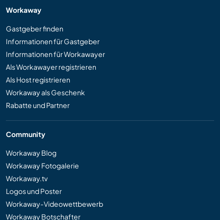
Workaway
Gastgeber finden
Informationen für Gastgeber
Informationen für Workawayer
Als Workawayer registrieren
Als Host registrieren
Workaway als Geschenk
Rabatte und Partner
Community
Workaway Blog
Workaway Fotogalerie
Workaway.tv
Logos und Poster
Workaway-Videowettbewerb
Workaway Botschafter