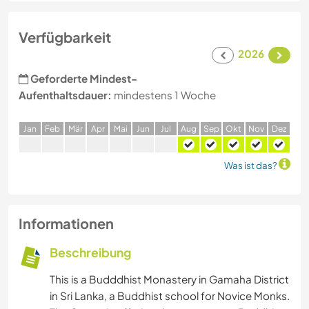
Verfügbarkeit
2026
Geforderte Mindest-
Aufenthaltsdauer:
mindestens 1 Woche
J
an
F
eb
M
är
A
pr
M
ai
J
un
J
ul
A
ug
S
ep
O
kt
N
ov
D
ez
Was ist das?
Informationen
Beschreibung
This is a Budddhist Monastery in Gamaha District
in Sri Lanka, a Buddhist school for Novice Monks.