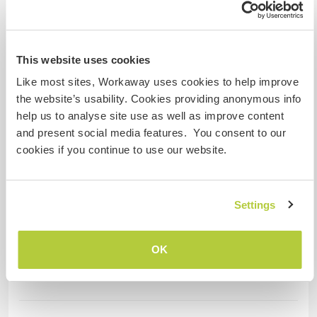
Wir besitzen Tiere
Wir sind Raucher
This website uses cookies
Like most sites, Workaway uses cookies to help improve
Familien möglich
the website’s usability. Cookies providing anonymous info
help us to analyse site use as well as improve content
and present social media features. You consent to our
Kann Digital Nomads
unterbringen
cookies if you continue to use our website.
No Boundaries
Settings
Kapazität - wie viele
Workawayer maximal
OK
mehr als zwei