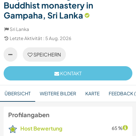
Buddhist monastery in
Gampaha, Sri Lanka
Sri Lanka
Letzte Aktivität : 5 Aug. 2026
SPEICHERN
KONTAKT
ÜBERSICHT
WEITERE BILDER
KARTE
FEEDBACK (1
Profilangaben
Host Bewertung
65 %