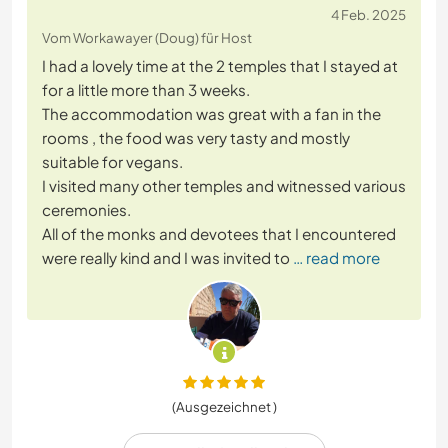
4 Feb. 2025
Vom Workawayer (Doug) für Host
I had a lovely time at the 2 temples that I stayed at
for a little more than 3 weeks.
The accommodation was great with a fan in the
rooms , the food was very tasty and mostly
suitable for vegans.
I visited many other temples and witnessed various
ceremonies.
All of the monks and devotees that I encountered
were really kind and I was invited to
… read more
(Ausgezeichnet )