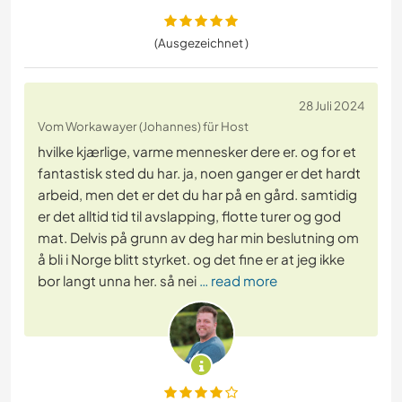
(Ausgezeichnet )
28 Juli 2024
Vom Workawayer (Johannes) für Host
hvilke kjærlige, varme mennesker dere er. og for et
fantastisk sted du har. ja, noen ganger er det hardt
arbeid, men det er det du har på en gård. samtidig
er det alltid tid til avslapping, flotte turer og god
mat. Delvis på grunn av deg har min beslutning om
å bli i Norge blitt styrket. og det fine er at jeg ikke
bor langt unna her. så nei
… read more