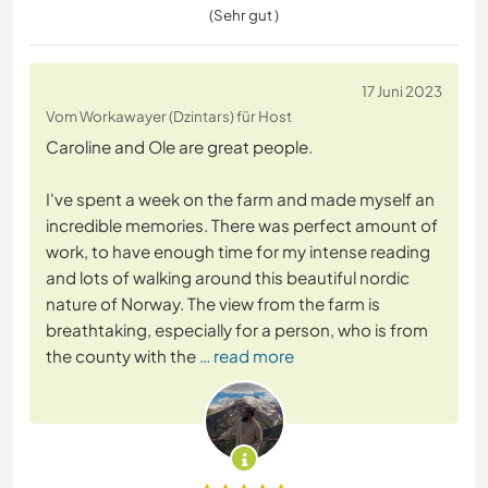
(Sehr gut )
17 Juni 2023
Vom Workawayer (Dzintars) für Host
Caroline and Ole are great people.
I've spent a week on the farm and made myself an
incredible memories. There was perfect amount of
work, to have enough time for my intense reading
and lots of walking around this beautiful nordic
nature of Norway. The view from the farm is
breathtaking, especially for a person, who is from
the county with the
… read more