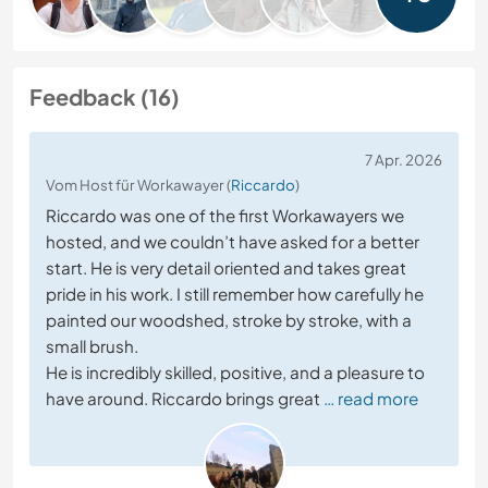
Feedback (16)
7 Apr. 2026
Vom Host für Workawayer (
Riccardo
)
Riccardo was one of the first Workawayers we
hosted, and we couldn’t have asked for a better
start. He is very detail oriented and takes great
pride in his work. I still remember how carefully he
painted our woodshed, stroke by stroke, with a
small brush.
He is incredibly skilled, positive, and a pleasure to
have around. Riccardo brings great
… read more