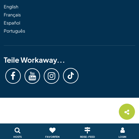
English
Français
Español
Português
Teile Workaway...
HOSTS
FAVORITEN
REISE-FEED
LOGIN