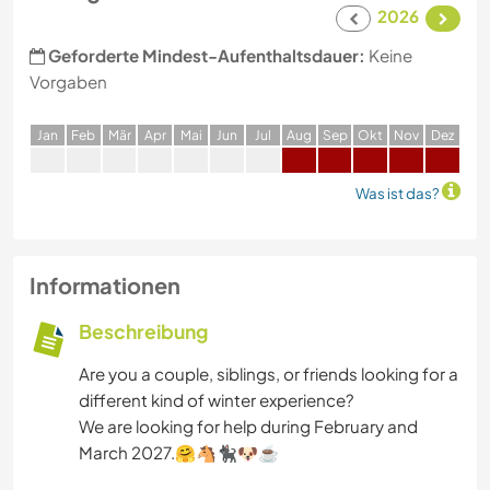
2026
Geforderte Mindest-Aufenthaltsdauer:
Keine
Vorgaben
J
an
F
eb
M
är
A
pr
M
ai
J
un
J
ul
A
ug
S
ep
O
kt
N
ov
D
ez
Was ist das?
Informationen
Beschreibung
Are you a couple, siblings, or friends looking for a
different kind of winter experience?
We are looking for help during February and
March 2027.🤗🐴🐈‍⬛🐶☕️