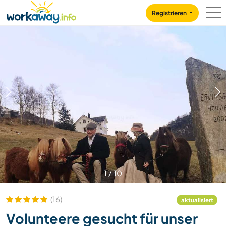
Skip to:
CONTENT
MAIN NAVIGATION
FOOTER
Registrieren
1
/
10
(16)
aktualisiert
Volunteere gesucht für unser