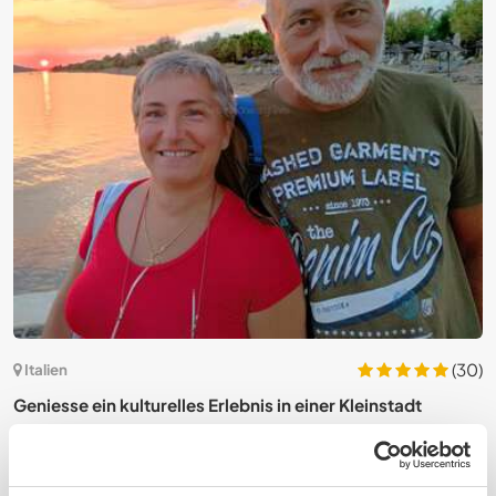
3)
(30)
Italien
Geniesse ein kulturelles Erlebnis in einer Kleinstadt
L
Italiens
p
C