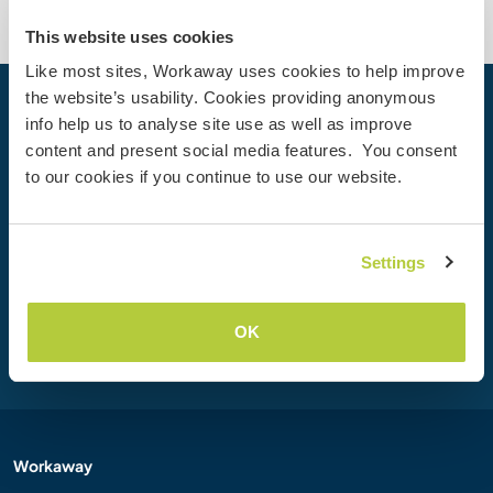
This website uses cookies
Like most sites, Workaway uses cookies to help improve
the website’s usability. Cookies providing anonymous
Dein nächstes Abenteuer beginnt
info help us to analyse site use as well as improve
heute
content and present social media features. You consent
to our cookies if you continue to use our website.
Werde heute Mitglied der Workaway-Community und
erlebe einzigartige Reiseerfahrungen mit mehr als 50.000
Möglichkeiten weltweit.
Settings
Registrieren
OK
Workaway