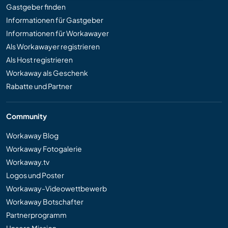
Gastgeber finden
Informationen für Gastgeber
Informationen für Workawayer
Als Workawayer registrieren
Als Host registrieren
Workaway als Geschenk
Rabatte und Partner
Community
Workaway Blog
Workaway Fotogalerie
Workaway.tv
Logos und Poster
Workaway-Videowettbewerb
Workaway Botschafter
Partnerprogramm
Unsere Mission