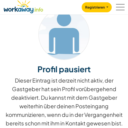
Skip to:
CONTENT
MAIN NAVIGATION
FOOTER
Registrieren
Profil pausiert
Dieser Eintrag ist derzeit nicht aktiv, der
Gastgeber hat sein Profil vorübergehend
deaktiviert. Du kannst mit dem Gastgeber
weiterhin über deinen Posteingang
kommunizieren, wenn du in der Vergangenheit
bereits schon mit ihm in Kontakt gewesen bist.