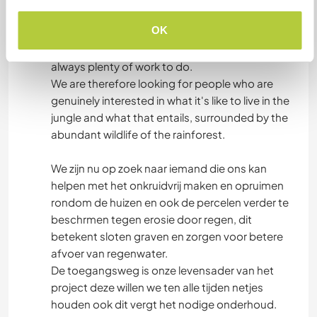
requires the necessary maintenance.
OK
We are also always building, whether it's a new
chicken coop or expanding a barn, there is
always plenty of work to do.
We are therefore looking for people who are
genuinely interested in what it's like to live in the
jungle and what that entails, surrounded by the
abundant wildlife of the rainforest.
We zijn nu op zoek naar iemand die ons kan
helpen met het onkruidvrij maken en opruimen
rondom de huizen en ook de percelen verder te
beschrmen tegen erosie door regen, dit
betekent sloten graven en zorgen voor betere
afvoer van regenwater.
De toegangsweg is onze levensader van het
project deze willen we ten alle tijden netjes
houden ook dit vergt het nodige onderhoud.