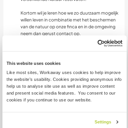
TANZEN
Kortom wil je leren hoe we zo duurzaam mogelijk
willen leven in combinatie met het beschermen
CAMPING
van de natuur op onze finca en in de omgeving
neem dan gerust contact op.
WASSERSPORT
Pura Vida,
Emiel
NATUR
This website uses cookies
GEBIRGE
Like most sites, Workaway uses cookies to help improve
Arbeit
the website’s usability. Cookies providing anonymous info
We are currently looking for someone who can
help us to analyse site use as well as improve content
help us weed and tidy up around the houses and
and present social media features. You consent to our
also further protect the plots from erosion
cookies if you continue to use our website.
caused by rain. This involves digging ditches and
ensuring better drainage of rainwater.
The access road is the lifeline of our project, and
Settings
we want to keep it tidy at all times, which also