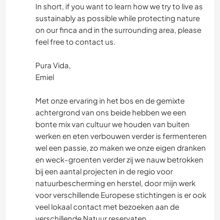
In short, if you want to learn how we try to live as
SPRACHEN
sustainably as possible while protecting nature
on our finca and in the surrounding area, please
GESCHICHTE
feel free to contact us.
GARTENARBEITEN
Pura Vida,
Emiel
HEIMWERKEN & DIY
Met onze ervaring in het bos en de gemixte
KOCHEN & BACKEN
achtergrond van ons beide hebben we een
bonte mix van cultuur we houden van buiten
TISCHLERARBEITEN
werken en eten verbouwen verder is fermenteren
wel een passie, zo maken we onze eigen dranken
en weck-groenten verder zij we nauw betrokken
ARCHITEKTUR
bij een aantal projecten in de regio voor
natuurbescherming en herstel, door mijn werk
TIERE
voor verschillende Europese stichtingen is er ook
veel lokaal contact met bezoeken aan de
WANDERN
verschillende Natuur reservaten.