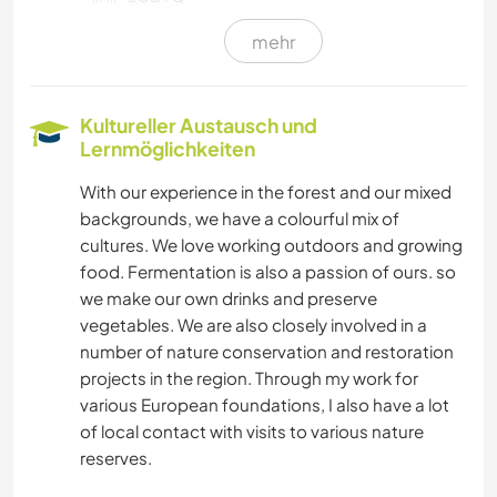
mehr
FARMARBEIT
EVENTS & SOZIALLEBEN
Kultureller Austausch und
Lernmöglichkeiten
KULTUR
With our experience in the forest and our mixed
backgrounds, we have a colourful mix of
KARITATIVE ARBEITEN
cultures. We love working outdoors and growing
food. Fermentation is also a passion of ours. so
SCHREIBEN
we make our own drinks and preserve
vegetables. We are also closely involved in a
GÄRTNERN
number of nature conservation and restoration
projects in the region. Through my work for
FOTOGRAFIE
various European foundations, I also have a lot
of local contact with visits to various nature
MUSIK
reserves.