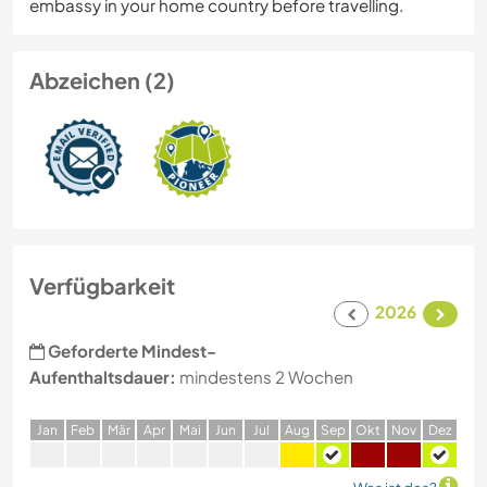
embassy in your home country before travelling.
Abzeichen (2)
Verfügbarkeit
2026
Geforderte Mindest-
Aufenthaltsdauer:
mindestens 2 Wochen
J
an
F
eb
M
är
A
pr
M
ai
J
un
J
ul
A
ug
S
ep
O
kt
N
ov
D
ez