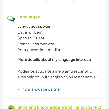
BEACH
WATER SPORTS
Languages
Languages spoken
WINTER SPORTS
English: Fluent
Spanish: Fluent
ANIMALS
French: Intermediate
Portuguese: Intermediate
PLANT CARE
More details about my language interests
GARDENING
Podemos ayudarte a mejorar tu español! Or
COOKING & FOOD
Find a language partner
WRITING
LANGUAGES
Skills and knowledge we'd like to share or