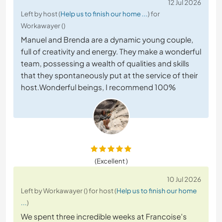
12 Jul 2026
Left by host (
Help us to finish our home ...
) for
Workawayer ()
Manuel and Brenda are a dynamic young couple,
full of creativity and energy. They make a wonderful
team, possessing a wealth of qualities and skills
that they spontaneously put at the service of their
host.Wonderful beings, I recommend 100%
(Excellent )
10 Jul 2026
Left by Workawayer () for host (
Help us to finish our home
...
)
We spent three incredible weeks at Francoise's