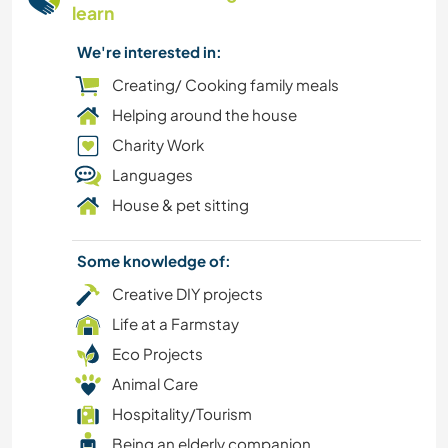
learn
TECHNOLOGY
We're interested in:
FARMING
Creating/ Cooking family meals
Helping around the house
PETS
Charity Work
Languages
SUSTAINABILITY
House & pet sitting
VEGETARIAN OR VEGAN
Some knowledge of:
TEAM SPORTS
Creative DIY projects
Life at a Farmstay
ADVENTURE SPORTS
Eco Projects
Animal Care
NATURE
Hospitality/Tourism
MOUNTAIN
Being an elderly companion