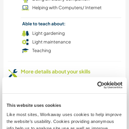
Helping with Computers/ Internet
YOGA / WELLNESS
Able to teach about:
HIKING
Light gardening
Light maintenance
OUTDOOR ACTIVITIES
Teaching
CYCLING
More details about your skills
CAMPING
Manu: Albañil , electricista, jardinero, cocinero,
pintor, desarrollador web
Bren: profe de yoga, cocina, organización (física
y digital), jardinería, diseño de webs y
This website uses cookies
aplicaciones.
Like most sites, Workaway uses cookies to help improve
the website’s usability. Cookies providing anonymous
Manu: Masonry , electricity, gardening, cooking ,
info help us to analyse site use as well as improve