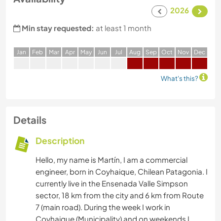
2026
Min stay requested:
at least 1 month
J
an
F
eb
M
ar
A
pr
M
ay
J
un
J
ul
A
ug
S
ep
O
ct
N
ov
D
ec
What's this?
Details
Description
Hello, my name is Martín, I am a commercial
engineer, born in Coyhaique, Chilean Patagonia. I
currently live in the Ensenada Valle Simpson
sector, 18 km from the city and 6 km from Route
7 (main road). During the week I work in
Coyhaique (Municipality) and on weekends I