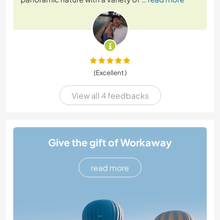
(Excellent )
View all 4 feedbacks
Give the gift of Workaway
read more