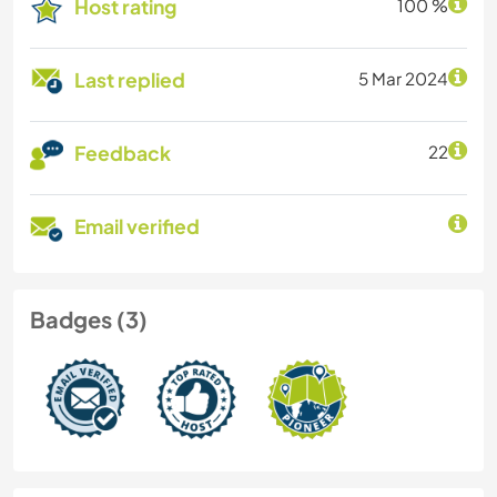
Host rating
100 %
Last replied
5 Mar 2024
Feedback
22
Email verified
Badges (3)