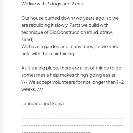
We live with 3 dogs and 2 cats.
Our house burned down two years ago, so we
are rebuilding it slowly. Parts we build with
technique of BioConstruccion (mud, straw,
sand).
We have a garden and many trees, so we need
help with the maintaining.
As it's a big place, there are a lot of things to do,
sometimes a help makes things going easier.
\\\ We accept volunteers for not longer than 1-2
weeks. ///
Laureano and Sonja
-------------------------------------------
-------------------------------------------
-------------------------------------------
-----------------------------