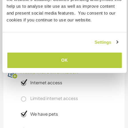
help us to analyse site use as well as improve content
and present social media features. You consent to our
Accommodation
cookies if you continue to use our website.
You can camp. We offer the lunch. (vegan)
Settings
Podras acampar. Ofrecemos el almuerzo.
(vegana)
OK
A little more information
Internet access
Limited internet access
We have pets