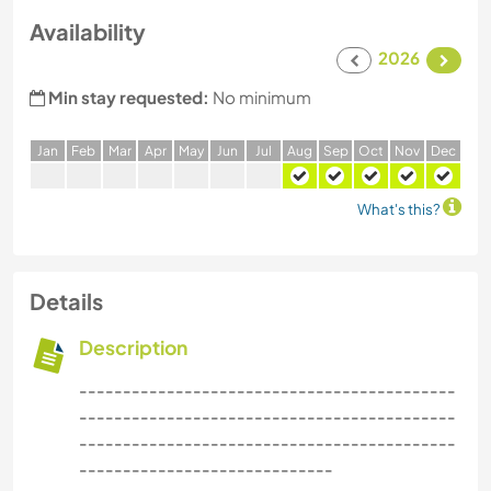
Availability
2026
Min stay requested:
No minimum
J
an
F
eb
M
ar
A
pr
M
ay
J
un
J
ul
A
ug
S
ep
O
ct
N
ov
D
ec
What's this?
Details
Description
-------------------------------------------
-------------------------------------------
-------------------------------------------
-----------------------------