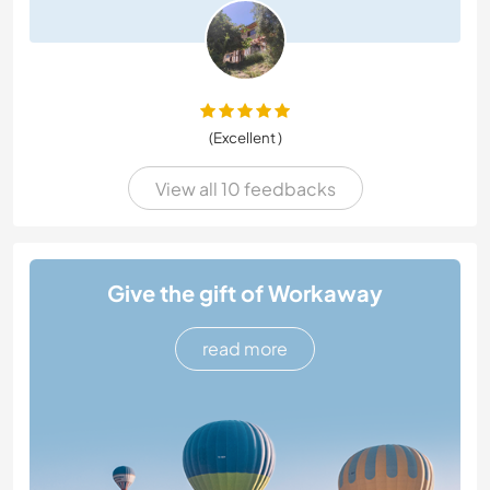
(Excellent )
View all 10 feedbacks
Give the gift of Workaway
read more