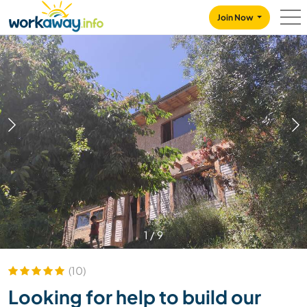
Skip to:
CONTENT
MAIN NAVIGATION
FOOTER
Join Now
1
/
9
(10)
Looking for help to build our