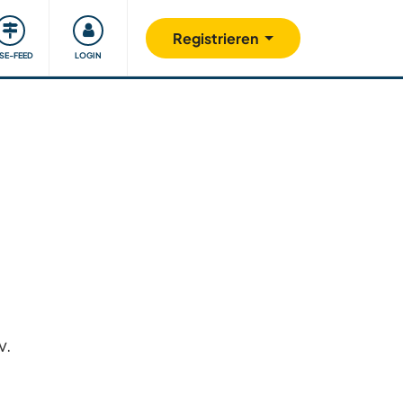
Unsere Community
Gutes tun
Registrieren
ISE-FEED
LOGIN
v.