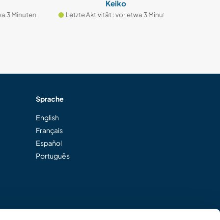
Keiko
inuten
Letzte Aktivität : vor etwa 3 Minuten
Letzte Aktivi
Sprache
English
Français
Español
Português