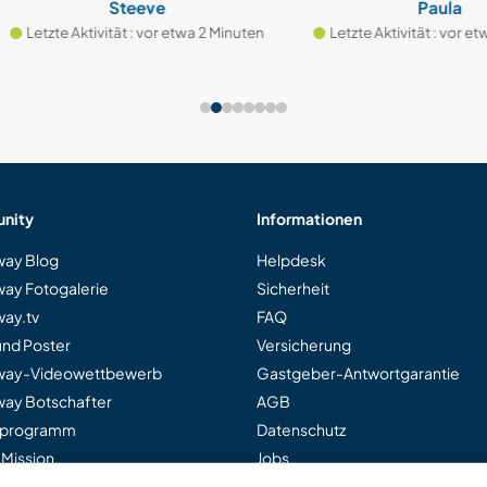
Steeve
Paula
zte Aktivität : vor etwa 2 Minuten
Letzte Aktivität : vor etwa 3 M
nity
Informationen
ay Blog
Helpdesk
ay Fotogalerie
Sicherheit
ay.tv
FAQ
und Poster
Versicherung
way-Videowettbewerb
Gastgeber-Antwortgarantie
ay Botschafter
AGB
rprogramm
Datenschutz
 Mission
Jobs