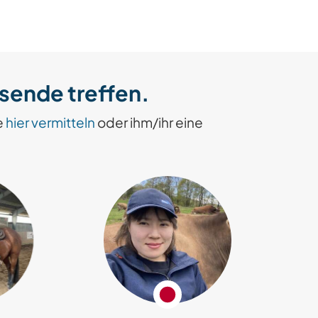
isende treffen.
e
hier vermitteln
oder ihm/ihr eine