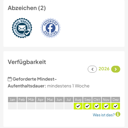
Abzeichen (2)
Verfügbarkeit
2026
Geforderte Mindest-
Aufenthaltsdauer:
mindestens 1 Woche
J
an
F
eb
M
är
A
pr
M
ai
J
un
J
ul
A
ug
S
ep
O
kt
N
ov
D
ez
Was ist das?