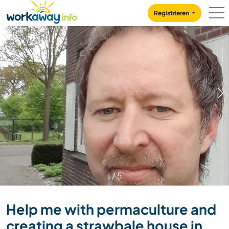
Skip to:
CONTENT
MAIN NAVIGATION
FOOTER
Registrieren
1
/
5
Help me with permaculture and
creating a strawbale house in