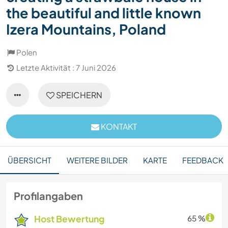
the beautiful and little known
Izera Mountains, Poland
Polen
Letzte Aktivität : 7 Juni 2026
SPEICHERN
KONTAKT
ÜBERSICHT
WEITERE BILDER
KARTE
FEEDBACK
Profilangaben
Host Bewertung
65 %