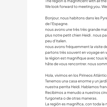
The region is magnificent with all the
We look forward to meeting you. We
Bonjour, nous habitons dans les Py
de l'Espagne.
nous avons une très très grande mai
plus notre petit chien Heidi . nous p
peu d'italien.
nous avons fréquemment la visite de
partons très souvent en voyage en v
la région est magnifique avec tous le
hâte de vous rencontrer. nous somm
Hola, vivimos en los Pirineos Atlánti
Tenemos una casa enorme y un jard
nuestra perrita Heidi. Hablamos fran
Recibimos a menudo a nuestros cinc
furgoneta o de otras maneras.
La región es magnífica, con toda la n