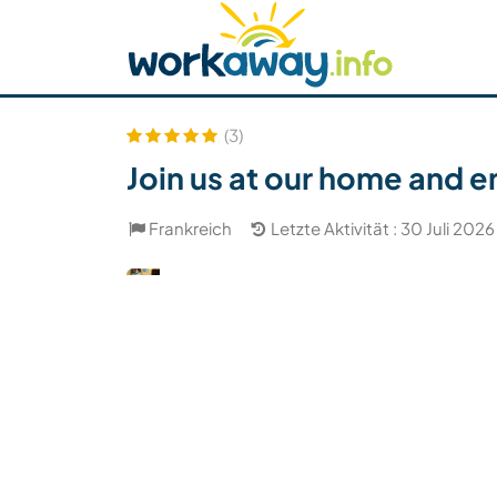
Skip to:
CONTENT
MAIN NAVIGATION
FOOTER
Host finden
Reisepartner finden
Funkti
Sicherheit
(3)
Join us at our home and e
Frankreich
Letzte Aktivität : 30 Juli 2026