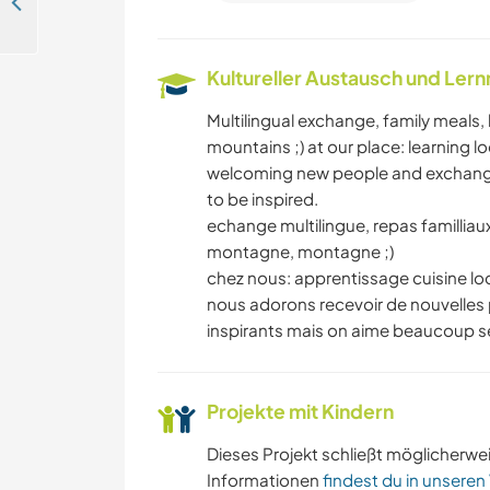
Become part of our family home in Sechilienne, France
Kultureller Austausch und Ler
Multilingual exchange, family meals, l
mountains ;) at our place: learning l
welcoming new people and exchanging.
to be inspired.
echange multilingue, repas familliaux,
montagne, montagne ;)
chez nous: apprentissage cuisine lo
nous adorons recevoir de nouvelles
inspirants mais on aime beaucoup se l
Projekte mit Kindern
Dieses Projekt schließt möglicherwe
Informationen
findest du in unseren