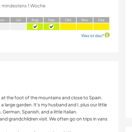
:
mindestens 1 Woche
J
un
J
ul
A
ug
S
ep
O
kt
N
ov
D
ez
Was ist das?
es at the foot of the mountains and close to Spain.
a large garden. It's my husband and I, plus our little
 German, Spanish, and a little Italian.
and grandchildren visit. We often go on trips in vans