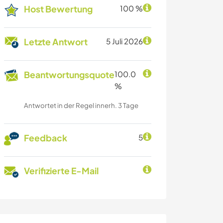
Host Bewertung
100 %
Letzte Antwort
5 Juli 2026
Beantwortungsquote
100.0
%
Antwortet in der Regel innerh. 3 Tage
Feedback
5
Verifizierte E-Mail