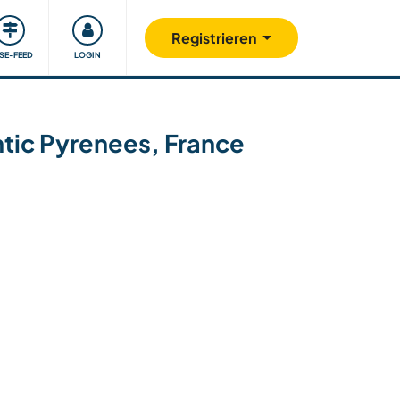
Unsere Community
Gutes tun
Registrieren
ISE-FEED
LOGIN
antic Pyrenees, France