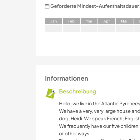
Geforderte Mindest-Aufenthaltsdauer
J
an
F
eb
M
är
A
pr
M
ai
Informationen
Beschreibung
Hello, we live in the Atlantic Pyrene
We have a very, very large house and 
dog, Heidi. We speak French, English,
We frequently have our five children 
or other ways.