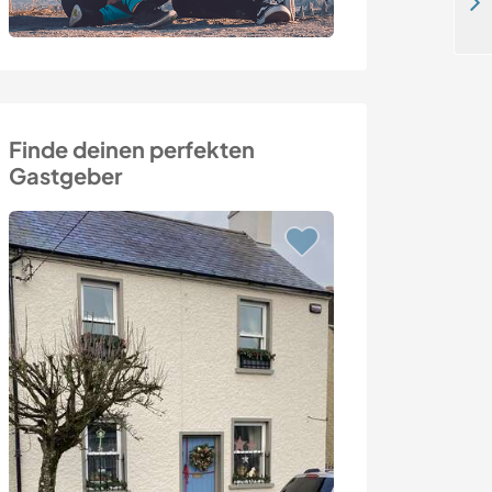
Welcoming Italian, English or French speakers to join our family and our two kids near Paris, France
Finde deinen perfekten
Gastgeber