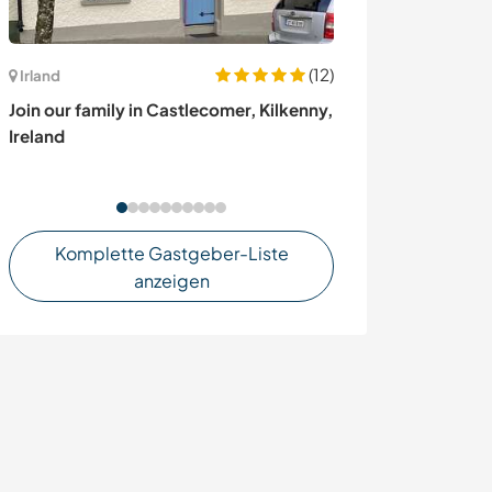
(12)
Irland
Costa Rica
Join our family in Castlecomer, Kilkenny,
Grow, learn and 
Ireland
jungle of Saveg
Komplette Gastgeber-Liste
anzeigen