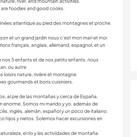
 nature, river, and mountain activities.
 are foodies and good cooks.
rénées atlantique au pied des montagnes et proche
son et un grand jardin nous c'est mon mari et moi
arlons français, anglais, allemand, espagnol, et un
 nos 5 enfants et de nos petits enfants. nous
an, ou autre
s loisirs nature, rivière et montagne.
es gourmands et bons cuisiniers.
cos, al pie de las montañas y cerca de España.
ín enorme. Somos mi marido y yo, además de
cés, inglés, alemán, español y un poco de italiano.
o hijos y nietos. Solemos hacer excursiones en
aturaleza, el río y las actividades de montaña.