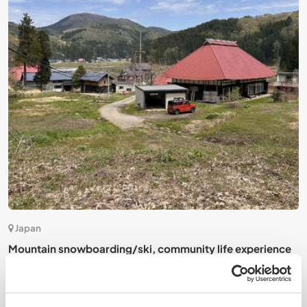
3)
Japan
Mountain snowboarding/ski, community life experience
m
S
in Madarao - Tangram - Nagano
t