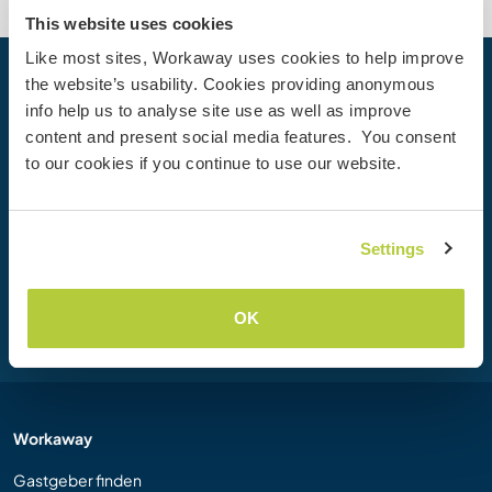
This website uses cookies
Like most sites, Workaway uses cookies to help improve
the website’s usability. Cookies providing anonymous
Dein nächstes Abenteuer beginnt
info help us to analyse site use as well as improve
heute
content and present social media features. You consent
Werde heute Mitglied der Workaway-Community und
to our cookies if you continue to use our website.
erlebe einzigartige Reiseerfahrungen mit mehr als 50.000
Möglichkeiten weltweit.
Settings
Registrieren
OK
Workaway
Gastgeber finden