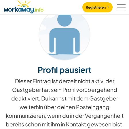
Skip to:
CONTENT
MAIN NAVIGATION
FOOTER
Registrieren
Profil pausiert
Dieser Eintrag ist derzeit nicht aktiv, der
Gastgeber hat sein Profil vorübergehend
deaktiviert. Du kannst mit dem Gastgeber
weiterhin über deinen Posteingang
kommunizieren, wenn du in der Vergangenheit
bereits schon mit ihm in Kontakt gewesen bist.