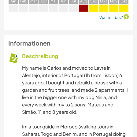
J
an
F
eb
M
är
A
pr
M
ai
J
un
J
ul
A
ug
S
ep
O
kt
N
ov
D
ez
Was ist das?
Informationen
Beschreibung
My name is Carlos and moved to Lavre in
Alentejo, interior of Portugal (1h from Lisbon) 6
years ago. I bought and rebuild a house with a
garden and fruit trees, and made 2 apartments. I
live in the bigger one with my dog Ninja, and
every week with my to 2 sons, Mateus and
Simão, 11 and 8 years old.
Im a tour guide in Moroco (walking tours in
Sahara), Togo and Benim, and in Portugal doing