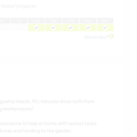
:
Keine Vorgaben
J
un
J
ul
A
ug
S
ep
O
kt
N
ov
D
ez
Was ist das?
 Mangawhai Heads, 90-minutes drive north from
ng workawayers!
r someone to help at home with various tasks
chores and tending to the garden.