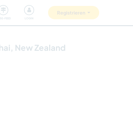
Unsere Community
Gutes tun
Registrieren
ISE-FEED
LOGIN
whai, New Zealand