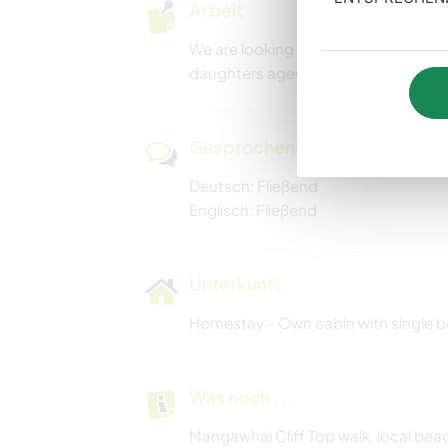
Arbeit
We are looking for a female that can
daughters aged 13 & 11.
Gesprochene Sprachen
Deutsch: Fließend
Englisch: Fließend
Unterkunft
Homestay - Own cabin with single be
Was noch ...
Mangawhai Cliff Top walk, local bea