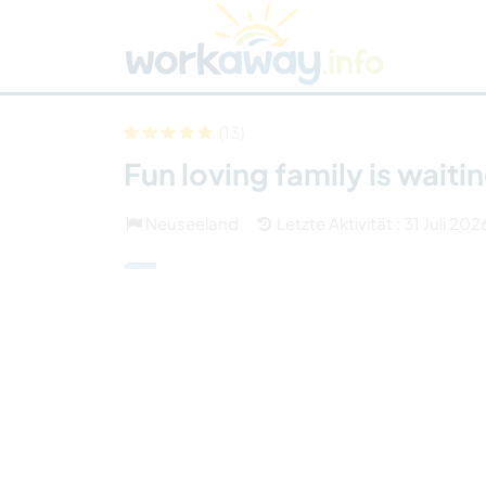
Skip to:
CONTENT
MAIN NAVIGATION
FOOTER
Host finden
Reisepartner finden
Funkti
Sicherheit
(13)
Fun loving family is wait
Neuseeland
Letzte Aktivität : 31 Juli 202