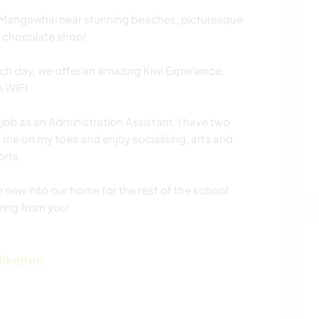
in Mangawhai near stunning beaches, picturesque
g chocolate shop!
ach day, we offer an amazing Kiwi Experience,
h WIFI
 job as an Administration Assistant. I have two
p me on my toes and enjoy socialising, arts and
orts.
ew into our home for the rest of the school
ring from you!
chkeiten