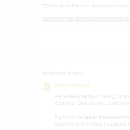
Geforderte Mindest-Aufenthaltsdauer
J
an
F
eb
M
är
A
pr
M
ai
Informationen
Beschreibung
We're a lively family of 3 living in
Auckland. We absolutely love hosti
Right now, we are on the lookout fo
including child minding, household 