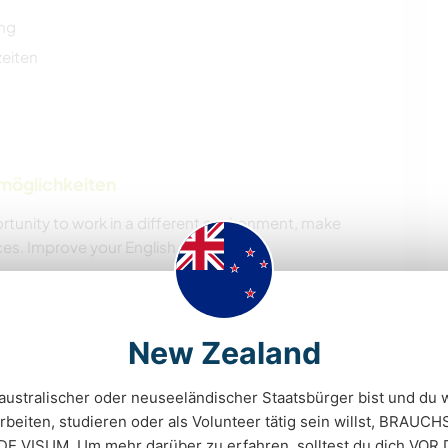
ung
zeiten
nmöglichkeiten
rtunity to work in a different environment, make
es. Improve your English.
New Zealand
ise den Umgang mit Kindern ein. Mehr
 Verhaltensregeln und Tipps hier
.
australischer oder neuseeländischer Staatsbürger bist und du
beiten, studieren oder als Volunteer tätig sein willst, BRAU
VISUM. Um mehr darüber zu erfahren, solltest du dich VOR