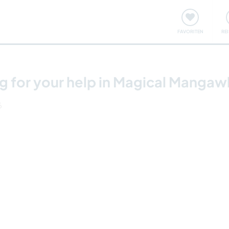
onsweise
Treffen & Veranstaltungen
Reisen & Lernen
FAVORITEN
RE
ing for your help in Magical Manga
6