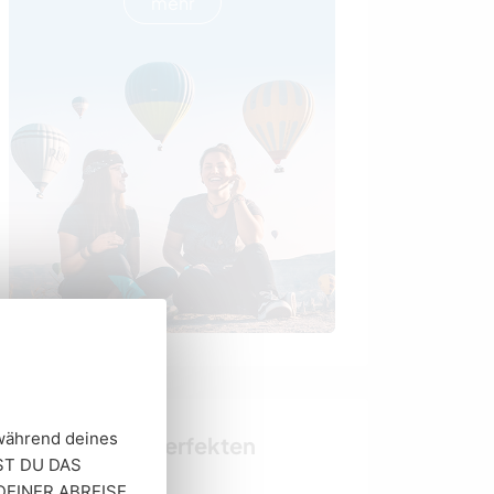
mehr
 während deines
Finde deinen perfekten
CHST DU DAS
Gastgeber
 DEINER ABREISE