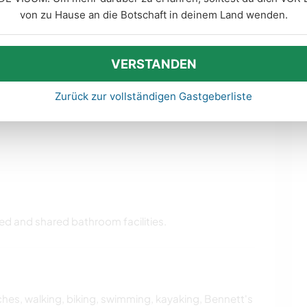
von zu Hause an die Botschaft in deinem Land wenden.
 help out at home and assist with minding our two
VERSTANDEN
Zurück zur vollständigen Gastgeberliste
d and shared bathroom facilities.
ches, walking, biking, swimming, kayaking, Bennett's