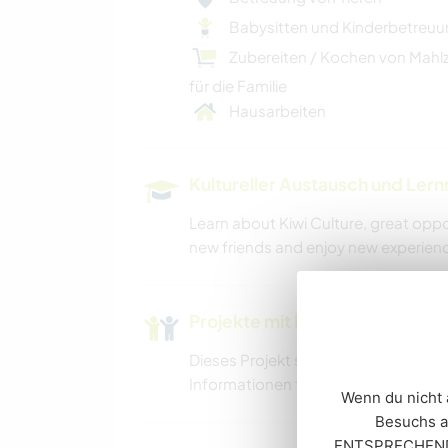
Babysitten und Kinderbetreu
Zubereiten / Kochen von Mahl
für die Familie
Hausarbeiten
Kultureller Austausch und Ler
Learn about Kiwi Culture, great oppo
new friends and enjoy new experienc
Projekte mit Kindern
Dieses Projekt schließt möglicherwe
Informationen
findest du in unseren
Wenn du nicht 
Besuchs ar
ENTSPRECHENDE 