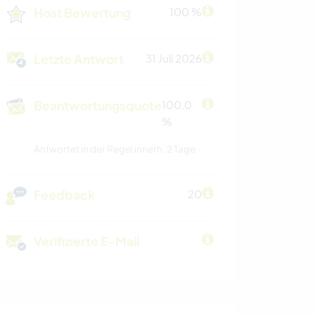
Host Bewertung
100 %
Letzte Antwort
31 Juli 2026
Beantwortungsquote
100.0
%
Antwortet in der Regel innerh. 2 Tage
Feedback
20
Verifizierte E-Mail