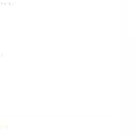
 Market,
ng
gen