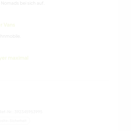
 Nomads bei sich auf.
r Vans
ohnmobile.
yer maximal
Ref-Nr.: 392345953995
site-Sicherheit