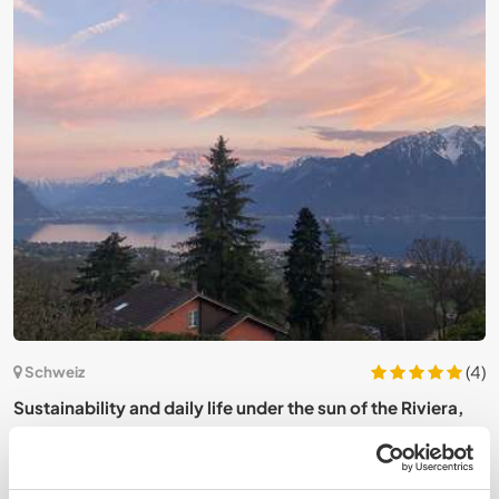
5)
(4)
Schweiz
Sustainability and daily life under the sun of the Riviera,
O
Switzerland
p