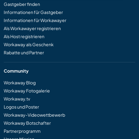
Gastgeber finden
Informationen für Gastgeber
Informationen für Workawayer
Als Workawayer registrieren
Als Host registrieren
Workaway als Geschenk
Rabatte und Partner
Community
Workaway Blog
Workaway Fotogalerie
Workaway.tv
Logos und Poster
Workaway-Videowettbewerb
Workaway Botschafter
Partnerprogramm
Unsere Mission