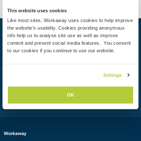
This website uses cookies
Like most sites, Workaway uses cookies to help improve
the website’s usability. Cookies providing anonymous
Dein nächstes Abenteuer beginnt
info help us to analyse site use as well as improve
heute
content and present social media features. You consent
to our cookies if you continue to use our website.
Werde heute Mitglied der Workaway-Community und
erlebe einzigartige Reiseerfahrungen mit mehr als 50.000
Möglichkeiten weltweit.
Settings
Registrieren
OK
Workaway