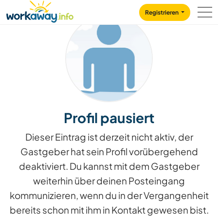
Skip to:
CONTENT
MAIN NAVIGATION
FOOTER
Registrieren
Profil pausiert
Dieser Eintrag ist derzeit nicht aktiv, der
Gastgeber hat sein Profil vorübergehend
deaktiviert. Du kannst mit dem Gastgeber
weiterhin über deinen Posteingang
kommunizieren, wenn du in der Vergangenheit
bereits schon mit ihm in Kontakt gewesen bist.