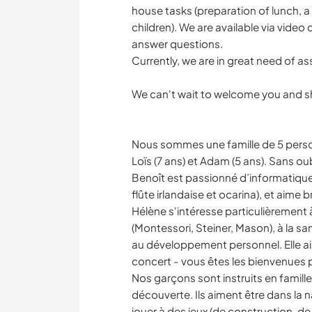
house tasks (preparation of lunch, a 
children). We are available via video
answer questions.
Currently, we are in great need of 
We can't wait to welcome you and sh
Nous sommes une famille de 5 personn
Loïs (7 ans) et Adam (5 ans). Sans ou
Benoît est passionné d’informatique 
flûte irlandaise et ocarina), et aime b
Hélène s'intéresse particulièrement 
(Montessori, Steiner, Mason), à la sa
au développement personnel. Elle aim
concert - vous êtes les bienvenues 
Nos garçons sont instruits en famille,
découverte. Ils aiment être dans la 
jouer à des jeux (de construction, de so