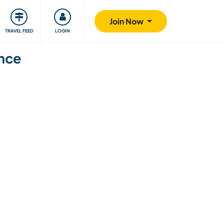
ty
Giving back
Safety
Join Now
TRAVEL FEED
LOGIN
ance