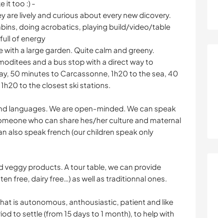
it too :) -
 are lively and curious about every new dicovery.
abins, doing acrobatics, playing build/video/table
full of energy
e with a large garden. Quite calm and greeny.
omoditees and a bus stop with a direct way to
ay, 50 minutes to Carcassonne, 1h20 to the sea, 40
1h20 to the closest ski stations.
 and languages. We are open-minded. We can speak
someone who can share hes/her culture and maternal
an also speak french (our children speak only
nd veggy products. A tour table, we can provide
ten free, dairy free…) as well as traditionnal ones.
hat is autonomous, anthousiastic, patient and like
iod to settle (from 15 days to 1 month), to help with