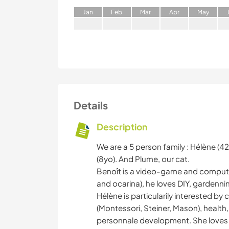
J
an
F
eb
M
ar
A
pr
M
ay
Details
Description
We are a 5 person family : Hélène (42
(8yo). And Plume, our cat.
Benoît is a video-game and computer
and ocarina), he loves DIY, gardenni
Hélène is particularily interested b
(Montessori, Steiner, Mason), healt
personnale development. She loves 