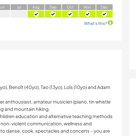
J
un
J
ul
A
ug
S
ep
O
ct
N
ov
D
ec
What's this?
yo), Benoît (40yo), Tao (13yo), Loïs (10yo) and Adam
 anthousiast, amateur musicien (piano, tin whistle
ng and mountain hiking.
y children education and alternative teaching methods
h, non-violent communication, wellness and
to danse, cook, spectacles and concerts - you are