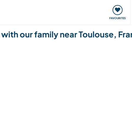
orks
Meet up & Events
Travel & learn
Our communi
FAVOURITES
 with our family near Toulouse, Fr