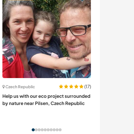
(17)
Spain
Czech Republic
Join our Belgian
Help us with our eco project surrounded
with nature in 
by nature near Pilsen, Czech Republic