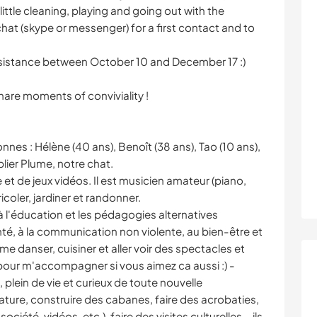
little cleaning, playing and going out with the
 chat (skype or messenger) for a first contact and to
assistance between October 10 and December 17 :)
are moments of conviviality !
es : Hélène (40 ans), Benoît (38 ans), Tao (10 ans),
blier Plume, notre chat.
et de jeux vidéos. Il est musicien amateur (piano,
ricoler, jardiner et randonner.
à l'éducation et les pédagogies alternatives
nté, à la communication non violente, au bien-être et
e danser, cuisiner et aller voir des spectacles et
pour m'accompagner si vous aimez ca aussi :) -
 plein de vie et curieux de toute nouvelle
nature, construire des cabanes, faire des acrobaties,
ciété, vidéos, etc.), faire des visites culturelles... ils