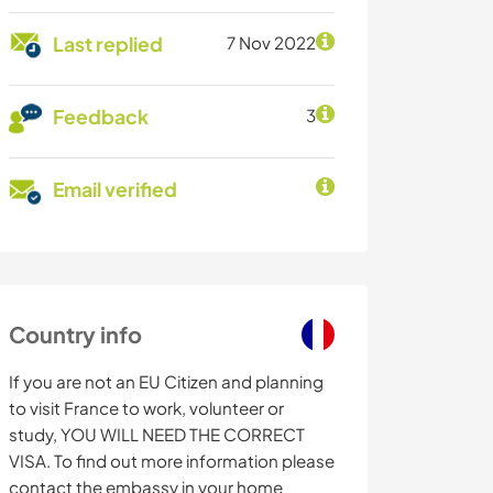
Last replied
7 Nov 2022
Feedback
3
Email verified
Country info
If you are not an EU Citizen and planning
to visit France to work, volunteer or
study, YOU WILL NEED THE CORRECT
VISA. To find out more information please
contact the embassy in your home