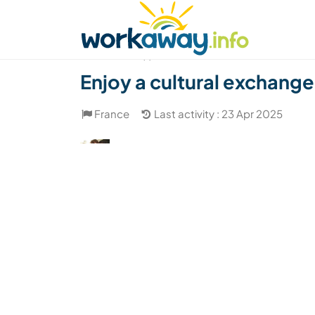
Skip to:
CONTENT
MAIN NAVIGATION
FOOTER
Find a host
Find a travel buddy
How it w
(1)
Enjoy a cultural exchange
France
Last activity : 23 Apr 2025