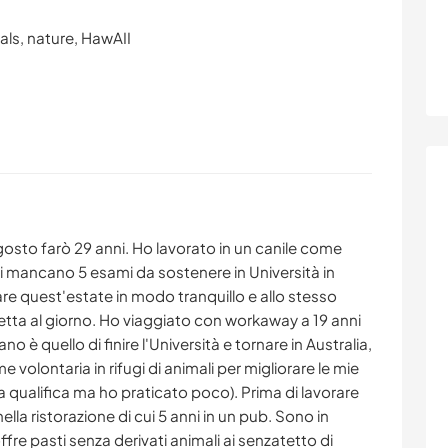
als, nature, HawAII
gosto farò 29 anni. Ho lavorato in un canile come
mi mancano 5 esami da sostenere in Università in
are quest'estate in modo tranquillo e allo stesso
etta al giorno. Ho viaggiato con workaway a 19 anni
ano è quello di finire l'Università e tornare in Australia,
 volontaria in rifugi di animali per migliorare le mie
la qualifica ma ho praticato poco). Prima di lavorare
nella ristorazione di cui 5 anni in un pub. Sono in
fre pasti senza derivati animali ai senzatetto di