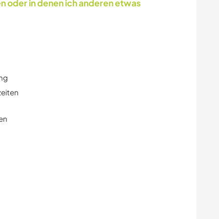
en oder in denen ich anderen etwas
ung
zeiten
en