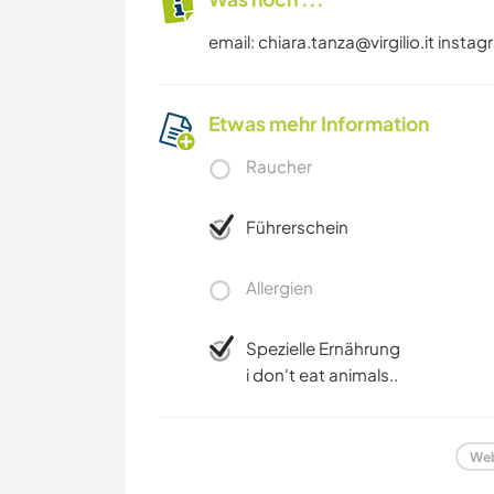
email:
chiara.tanza@virgilio.it
instag
Etwas mehr Information
Raucher
Führerschein
Allergien
Spezielle Ernährung
i don't eat animals..
Web