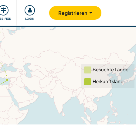
Unsere Community
Gutes tun
Registrieren
ISE-FEED
LOGIN
Besuchte Länder
Herkunftsland