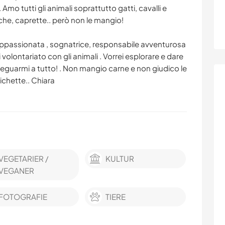
mo tutti gli animali soprattutto gatti, cavalli e
cche, caprette.. però non le mangio!
 appassionata , sognatrice, responsabile avventurosa
volontariato con gli animali . Vorrei esplorare e dare
guarmi a tutto! . Non mangio carne e non giudico le
tichette.. Chiara
VEGETARIER /
KULTUR
VEGANER
FOTOGRAFIE
TIERE