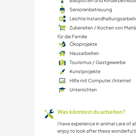
Babysitten und Kinderbetreu
Seniorenbetreuung
Leichte Instandhaltungsarbeit
Zubereiten / Kochen von Mahl
für die Familie
Ökoprojekte
Hausarbeiten
Tourismus / Gastgewerbe
Kunstprojekte
Hilfe mit Computer /Internet
Unterrichten
Was könntest du arbeiten?
I have experience in animal care of a
enjoy to look after these wonderful b