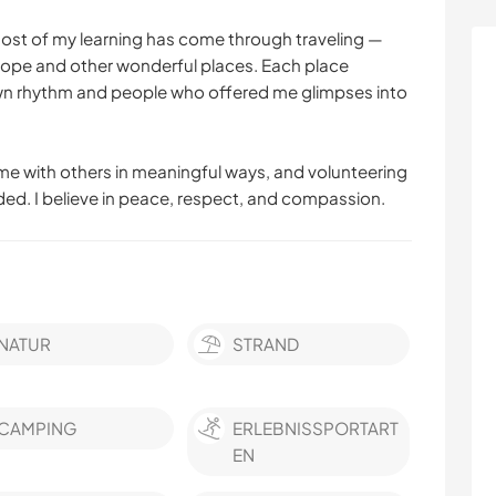
most of my learning has come through traveling —
urope and other wonderful places. Each place
own rhythm and people who offered me glimpses into
 time with others in meaningful ways, and volunteering
ded. I believe in peace, respect, and compassion.
NATUR
STRAND
CAMPING
ERLEBNISSPORTART
EN