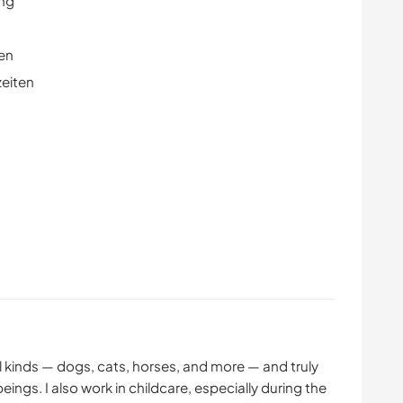
ung
en
zeiten
ll kinds — dogs, cats, horses, and more — and truly
eings. I also work in childcare, especially during the