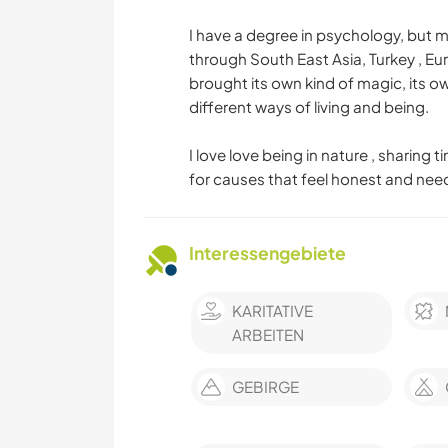
I have a degree in psychology, but 
through South East Asia, Turkey , E
brought its own kind of magic, its 
different ways of living and being.
I love love being in nature , sharing
for causes that feel honest and nee
Interessengebiete
KARITATIVE
ARBEITEN
GEBIRGE