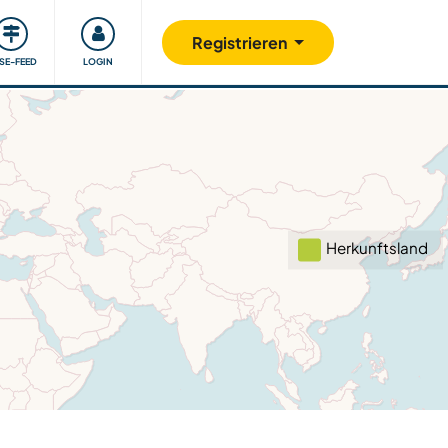
Unsere Community
Gutes tun
Registrieren
ISE-FEED
LOGIN
Herkunftsland