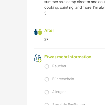
summer as a camp director and couns
cooking, painting, and more. I'm alw
:)
Alter
27
Etwas mehr Information
Raucher
Führerschein
Allergien
Spezielle Ernährung