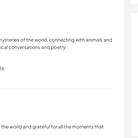
mysteries of the world, connecting with animals and
hical conversations and poetry.
26
t the world and grateful for all the moments that