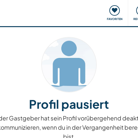
onsweise
Treffen & Veranstaltungen
Reisen & Lernen
FAVORITEN
RE
Profil pausiert
iv, der Gastgeber hat sein Profil vorübergehend dea
kommunizieren, wenn du in der Vergangenheit berei
bist.