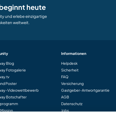
beginnt heute
 und erlebe einzigartige
keiten weltweit.
nity
Informationen
ay Blog
Helpdesk
ay Fotogalerie
Sicherheit
ay.tv
FAQ
und Poster
Versicherung
way-Videowettbewerb
Gastgeber-Antwortgarantie
ay Botschafter
AGB
rprogramm
Datenschutz
 Mission
Jobs