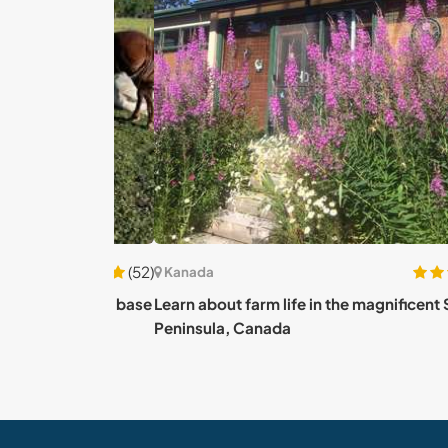
(52)
Kanada
lter at the base
Learn about farm life in the magnificent Saani
Peninsula, Canada