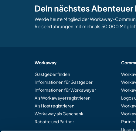
Dein nächstes Abenteuer 
Werde heute Mitglied der Workaway-Community
Reiseerfahrungen mit mehr als 50.000 Möglich
Workaway
Commu
Gastgeber finden
Workaw
Informationen für Gastgeber
Workaw
Informationen für Workawayer
Workaw
Als Workawayer registrieren
Logos 
Als Host registrieren
Worka
Workaway als Geschenk
Workaw
Rabatte und Partner
Partne
Unsere