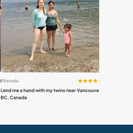
(26)
ada
Kanada
 me a hand with my twins near Vancouver in
Help us with ren
Canada
Saguenay, Can