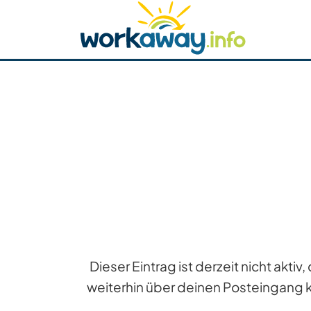
Skip to:
CONTENT
MAIN NAVIGATION
FOOTER
Host finden
Reisepartner finden
Funkti
Sicherheit
Dieser Eintrag ist derzeit nicht akt
weiterhin über deinen Posteingang 