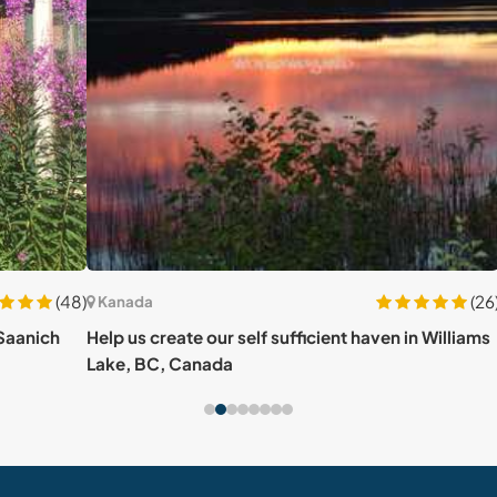
(48)
(26)
Kanada
Kan
ch
Help us create our self sufficient haven in Williams
Lend
Lake, BC, Canada
BC, 