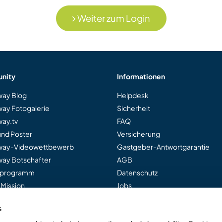
Weiter zum Login
nity
Informationen
ay Blog
Helpdesk
ay Fotogalerie
Sicherheit
ay.tv
FAQ
und Poster
Versicherung
way-Videowettbewerb
Gastgeber-Antwortgarantie
ay Botschafter
AGB
rprogramm
Datenschutz
 Mission
Jobs
s