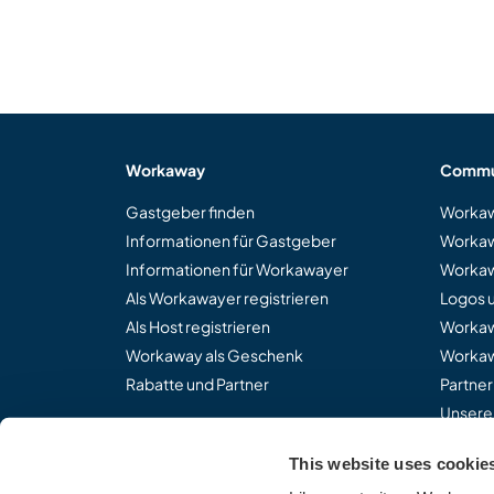
Workaway
Commu
Gastgeber finden
Workaw
Informationen für Gastgeber
Workaw
Informationen für Workawayer
Workaw
Als Workawayer registrieren
Logos 
Als Host registrieren
Worka
Workaway als Geschenk
Workaw
Rabatte und Partner
Partne
Unsere
This website uses cookie