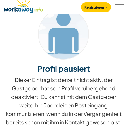
Skip to:
CONTENT
MAIN NAVIGATION
FOOTER
Registrieren
Profil pausiert
Dieser Eintrag ist derzeit nicht aktiv, der
Gastgeber hat sein Profil vorübergehend
deaktiviert. Du kannst mit dem Gastgeber
weiterhin über deinen Posteingang
kommunizieren, wenn du in der Vergangenheit
bereits schon mit ihm in Kontakt gewesen bist.