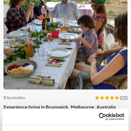
3)
(22)
Australien
Experience living in Brunswick, Melbourne, Australia
S
n