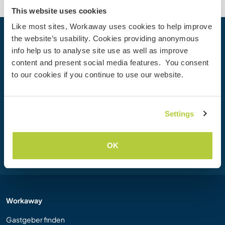
This website uses cookies
Like most sites, Workaway uses cookies to help improve
the website’s usability. Cookies providing anonymous
Dein nächstes Abenteuer beginnt
info help us to analyse site use as well as improve
heute
content and present social media features. You consent
Werde heute Mitglied der Workaway-Community und
to our cookies if you continue to use our website.
erlebe einzigartige Reiseerfahrungen mit mehr als 50.000
Möglichkeiten weltweit.
Settings
Registrieren
OK
Workaway
Gastgeber finden