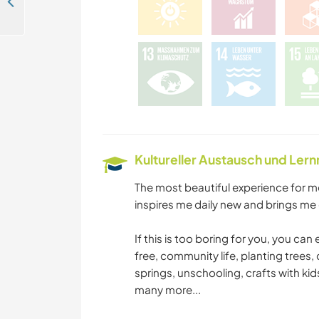
Friendly conversations and sharing skills while improving our Quinta in Algarve, Spain
Kultureller Austausch und Ler
The most beautiful experience for me 
inspires me daily new and brings me 
If this is too boring for you, you can
free, community life, planting trees,
springs, unschooling, crafts with kids
many more...