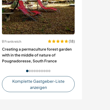
(18)
Frankreich
Spanien
Creating a permaculture forest garden
Join us in our b
with in the middle of nature of
beach in Villaj
Pougnadoresse, South France
Komplette Gastgeber-Liste
anzeigen