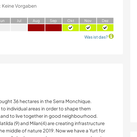
:
Keine Vorgaben
J
un
J
ul
A
ug
S
ep
O
kt
N
ov
D
ez
Was ist das?
bought 36 hectares in the Serra Monchique.
to individual areas in order to shape them
s and to live together in good neighbourhood.
ilda (9) and Milan(4) are creating infrastructure
 the middle of nature 2019. Now we have a Yurt for