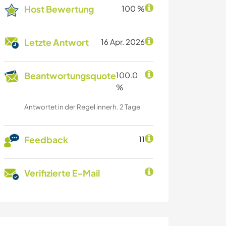
Host Bewertung
100 %
Letzte Antwort
16 Apr. 2026
Beantwortungsquote
100.0
%
Antwortet in der Regel innerh. 2 Tage
Feedback
11
Verifizierte E-Mail