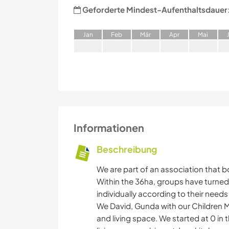
Geforderte Mindest-Aufenthaltsdauer
J
an
F
eb
M
är
A
pr
M
ai
Informationen
Beschreibung
We are part of an association that 
Within the 36ha, groups have turned 
individually according to their need
We David, Gunda with our Children Mat
and living space. We started at 0 in