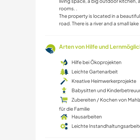
living space, a big outdoor kitchen,
rooms. .
The property is located in a beautifu
road. There is a river and a small lak
Arten von Hilfe und Lernmögli
Hilfe bei Ökoprojekten
Leichte Gartenarbeit
Kreative Heimwerkerprojekte
Babysitten und Kinderbetreu
Zubereiten / Kochen von Mahl
für die Familie
Hausarbeiten
Leichte Instandhaltungsarbeit