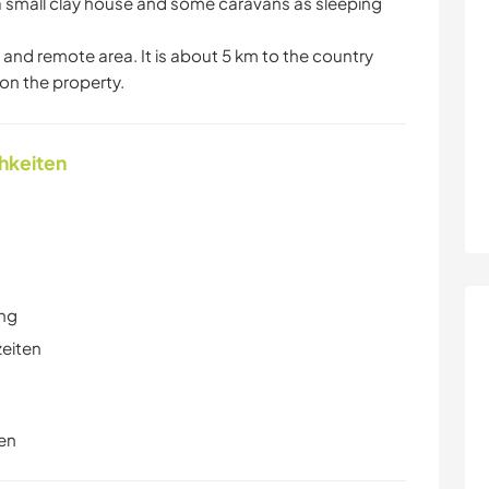
 a small clay house and some caravans as sleeping
l and remote area. It is about 5 km to the country
e on the property.
chkeiten
ung
zeiten
en