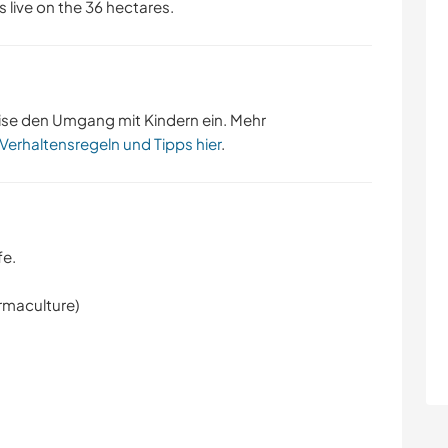
s live on the 36 hectares.
ise den Umgang mit Kindern ein. Mehr
 Verhaltensregeln und Tipps hier
.
fe.
rmaculture)