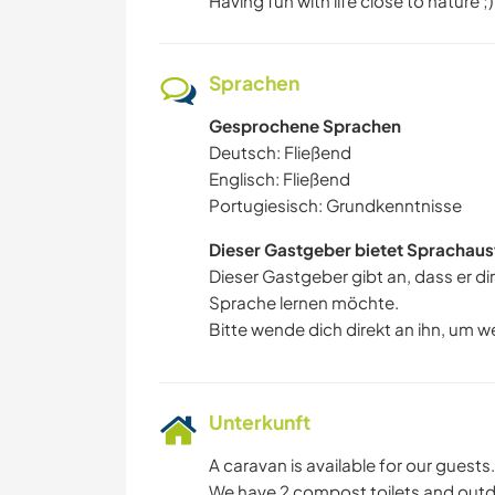
Having fun with life close to nature ;)
Sprachen
Gesprochene Sprachen
Deutsch: Fließend
Englisch: Fließend
Portugiesisch: Grundkenntnisse
Dieser Gastgeber bietet Sprachaus
Dieser Gastgeber gibt an, dass er di
Sprache lernen möchte.
Bitte wende dich direkt an ihn, um w
Unterkunft
A caravan is available for our guests.
We have 2 compost toilets and outd