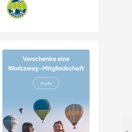
Verschenke eine
Workaway-Mitgliedschaft
mehr