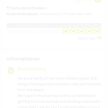
Geforderte Mindest-
Aufenthaltsdauer:
mindestens 1 Monat oder mehr
J
an
F
eb
M
är
A
pr
M
ai
J
un
J
ul
A
ug
S
ep
O
kt
N
ov
D
ez
Was ist das?
Informationen
Beschreibung
We are a family of four (two children aged 1 &4)
living in the beautiful sunshine coast just minutes
from the beach.
We hope to find someone who is interested in
getting to know our kids and lending a hand with
some child care for our 1 yr old and after-school