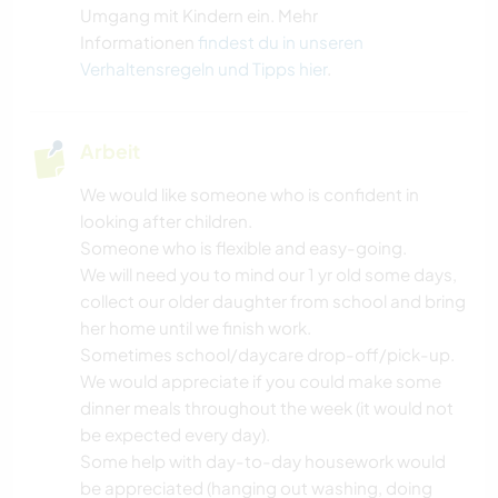
Umgang mit Kindern ein. Mehr
Informationen
findest du in unseren
Verhaltensregeln und Tipps hier
.
Arbeit
We would like someone who is confident in
looking after children.
Someone who is flexible and easy-going.
We will need you to mind our 1 yr old some days,
collect our older daughter from school and bring
her home until we finish work.
Sometimes school/daycare drop-off/pick-up.
We would appreciate if you could make some
dinner meals throughout the week (it would not
be expected every day).
Some help with day-to-day housework would
be appreciated (hanging out washing, doing