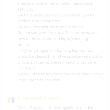
There is a local farmers market nearby each
saturday.
OUTDOOR-AKTIVITÄTEN
We have bikes and a car available for you to
explore in your own time.
NATUR
We are a few minutes from the beach.
Recently moved from New Zealand, so we are
WANDERN
new to the area and settling in/exploring
ourselves.
TANZEN
I (Jilly) am a beginner in learning Español, so
would be pleased if a native speaker were to live
with us so I can converse more and get more
RADFAHREN
confident.
We would be happy for someone to teach a new
CAMPING
language to our children.
STRAND
Projekte mit Kindern
Dieses Projekt schließt möglicherweise den