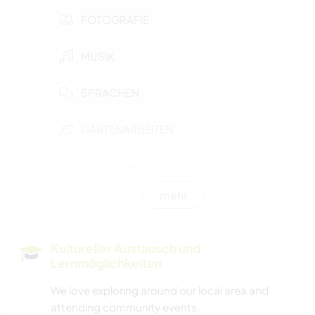
FOTOGRAFIE
MUSIK
SPRACHEN
GARTENARBEITEN
HEIMWERKEN & DIY
mehr
KOCHEN & BACKEN
BÜCHER
Kultureller Austausch und
Lernmöglichkeiten
WASSERSPORT
We love exploring around our local area and
attending community events.
SEGELN / BOOTE