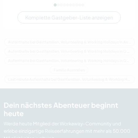
Komplette Gastgeber-Liste anzeigen
Aufenthalte bei Gastfamilien, Volunteering & Working Holidays in Australien
Aufenthalte bei Gastfamilien, Volunteering & Working Holidays in Ozeanien
Aufenthalte bei Gastfamilien, Volunteering & Working Holidays in Queensland
Familie Australien
Last minute Aufenthalte bei Gastfamilien, Volunteering & Working Holidays in Australien
Dein nächstes Abenteuer beginnt
heute
Werde heute Mitglied der Workaway-Community und
erlebe einzigartige Reiseerfahrungen mit mehr als 50.000