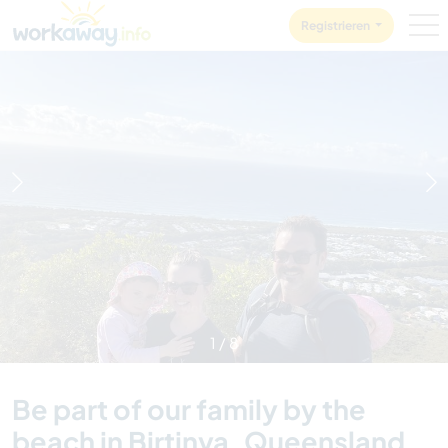
Skip to:
CONTENT
MAIN NAVIGATION
FOOTER
Registrieren
1
/
8
Be part of our family by the
beach in Birtinya, Queensland,