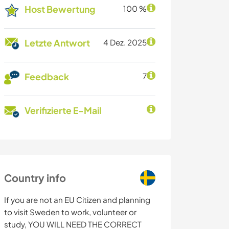
Host Bewertung
100 %
Letzte Antwort
4 Dez. 2025
Feedback
7
Verifizierte E-Mail
Country info
If you are not an EU Citizen and planning
to visit Sweden to work, volunteer or
study, YOU WILL NEED THE CORRECT