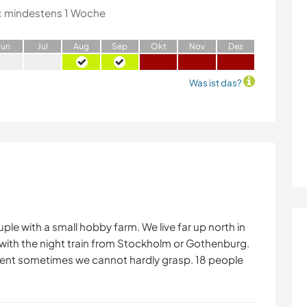
:
mindestens 1 Woche
J
un
J
ul
A
ug
S
ep
O
kt
N
ov
D
ez
Was ist das?
uple with a small hobby farm. We live far up north in
with the night train from Stockholm or Gothenburg.
silent sometimes we cannot hardly grasp. 18 people