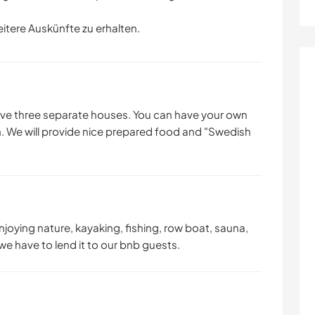
eitere Auskünfte zu erhalten.
ave three separate houses. You can have your own
 We will provide nice prepared food and "Swedish
joying nature, kayaking, fishing, row boat, sauna,
we have to lend it to our bnb guests.