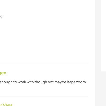
ng
gen
ut enough to work with though not maybe large zoom
r Vans