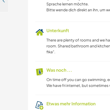
Take my dog for walks and help around the house in Falun, Sweden
Sprache lernen möchte.
Bitte wende dich direkt an ihn, um w
Unterkunft
There are plenty of rooms and we h
room. Shared bathroom and kitchen.
fika".
Was noch ...
On time off you can go swimming, en
We have fri internet, but sometimes 
Etwas mehr Information