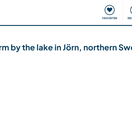
onsweise
Treffen & Veranstaltungen
Reisen & Lernen
FAVORITEN
RE
arm by the lake in Jörn, northern S