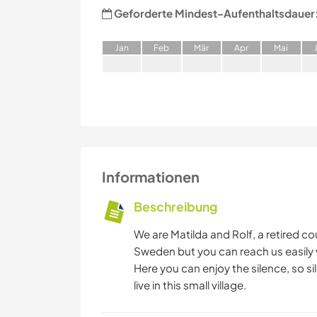
Geforderte Mindest-Aufenthaltsdauer
J
an
F
eb
M
är
A
pr
M
ai
Informationen
Beschreibung
We are Matilda and Rolf, a retired co
Sweden but you can reach us easily 
Here you can enjoy the silence, so 
live in this small village.