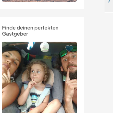
Share our family life and enjoy beautiful mountain views in Undrom, Sweden
Finde deinen perfekten
Gastgeber