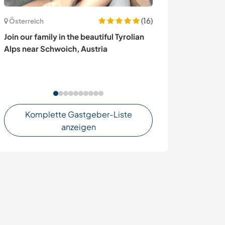
(16)
Österreich
Frankreich
Join our family in the beautiful Tyrolian
Multilingual fa
Alps near Schwoich, Austria
household proj
Gers, France
Komplette Gastgeber-Liste
anzeigen