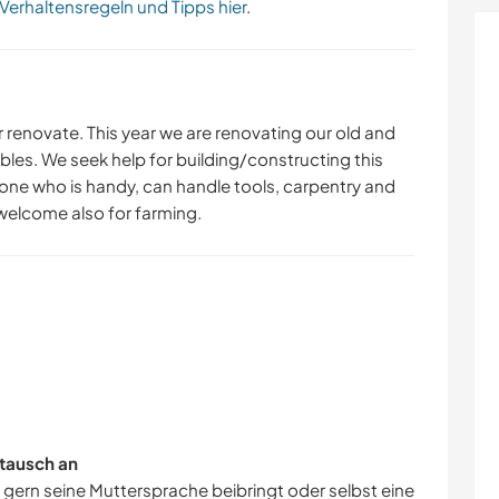
 Verhaltensregeln und Tipps hier
.
r renovate. This year we are renovating our old and
bles. We seek help for building/constructing this
ne who is handy, can handle tools, carpentry and
 welcome also for farming.
tausch an
r gern seine Muttersprache beibringt oder selbst eine