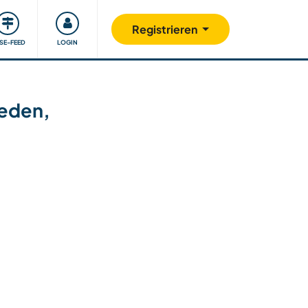
Unsere Community
Gutes tun
Registrieren
ISE-FEED
LOGIN
weden,