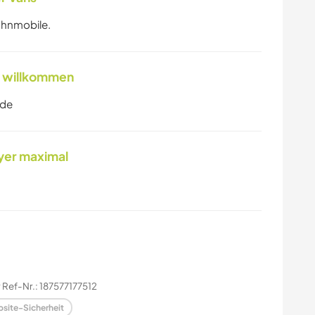
ohnmobile.
el willkommen
ide
yer maximal
Ref-Nr.: 187577177512
site-Sicherheit