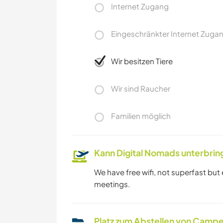
Internet Zugang
Eingeschränkter Internet Zuga
Wir besitzen Tiere
Wir sind Raucher
Familien möglich
Kann Digital Nomads unterbrin
We have free wifi, not superfast b
meetings.
Platz zum Abstellen von Campe