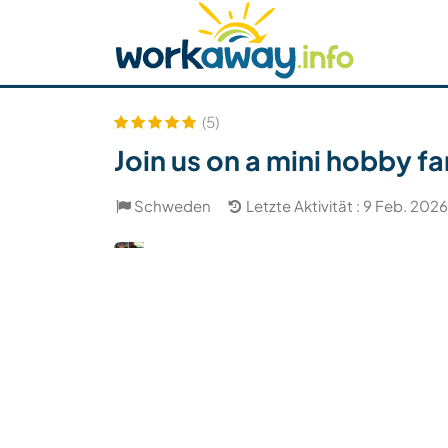
Skip to:
CONTENT
MAIN NAVIGATION
FOOTER
Host finden
Reisepartner finden
Funkti
Sicherheit
(5)
Join us on a mini hobby f
Schweden
Letzte Aktivität : 9 Feb. 2026