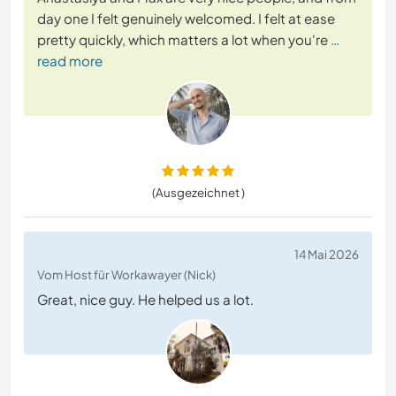
day one I felt genuinely welcomed. I felt at ease
pretty quickly, which matters a lot when you're
…
read more
(Ausgezeichnet )
14 Mai 2026
Vom Host für Workawayer (Nick)
Great, nice guy. He helped us a lot.