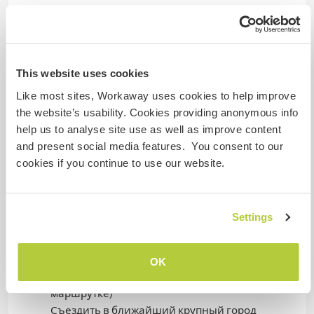
Was noch ...
In your free time, you can enjoy the natural
This website uses cookies
beauty of the national park.
Go to the nearby town of Poti for shopping (10
Like most sites, Workaway uses cookies to help improve
minutes by car or minibus).
the website’s usability. Cookies providing anonymous info
Go to the nearest large city, Batumi (50 minutes
help us to analyse site use as well as improve content
by car or minibus).
and present social media features. You consent to our
cookies if you continue to use our website.
Or we can organize a trip to the mountains
together at some point.
Settings
В свободное время вы можете насладится
природой нацпарка
Съездить в ближайшие город Поти за
OK
покупками (10 минут на машине или
маршрутке)
Съездить в ближайший крупный город