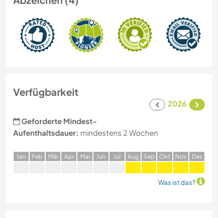
Verfügbarkeit
2026
Geforderte Mindest-
Aufenthaltsdauer:
mindestens 2 Wochen
J
an
F
eb
M
är
A
pr
M
ai
J
un
J
ul
A
ug
S
ep
O
kt
N
ov
D
ez
Was ist das?