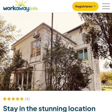
Skip to:
CONTENT
MAIN NAVIGATION
FOOTER
Registrieren
1
/
5
(4)
Stay in the stunning location