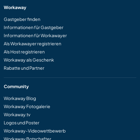
Workaway
Gastgeber finden
Informationen für Gastgeber
Informationen für Workawayer
Als Workawayer registrieren
Als Host registrieren
Workaway als Geschenk
Rabatte und Partner
Community
Workaway Blog
Workaway Fotogalerie
Workaway.tv
Logos und Poster
Workaway-Videowettbewerb
Workaway Botschafter