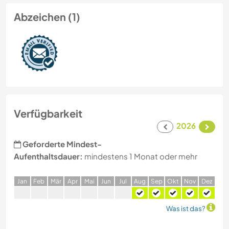
Abzeichen (1)
Verfügbarkeit
2026
Geforderte Mindest-
Aufenthaltsdauer:
mindestens 1 Monat oder mehr
J
an
F
eb
M
är
A
pr
M
ai
J
un
J
ul
A
ug
S
ep
O
kt
N
ov
D
ez
Was ist das?