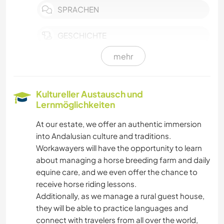
SPRACHEN
GESCHICHTE
mehr
FOTOGRAFIE
SCHREIBEN
Kultureller Austausch und
Lernmöglichkeiten
ZEICHNEN & MALEN
​At our estate, we offer an authentic immersion
into Andalusian culture and traditions.
GÄRTNERN
Workawayers will have the opportunity to learn
about managing a horse breeding farm and daily
KOCHEN & BACKEN
equine care, and we even offer the chance to
receive horse riding lessons.
TISCHLERARBEITEN
​Additionally, as we manage a rural guest house,
they will be able to practice languages and
HEIMWERKEN & DIY
connect with travelers from all over the world,