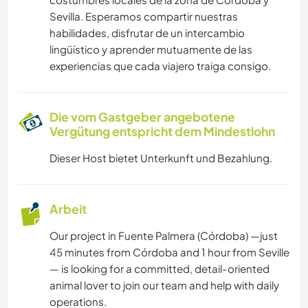
YOGA / WELLNESS
Sevilla. Esperamos compartir nuestras
habilidades, disfrutar de un intercambio
WANDERN
lingüístico y aprender mutuamente de las
experiencias que cada viajero traiga consigo.
STRAND
NATUR
Die vom Gastgeber angebotene
Vergütung entspricht dem Mindestlohn
GEBIRGE
Dieser Host bietet Unterkunft und Bezahlung.
FITNESS
Arbeit
RADFAHREN
Our project in Fuente Palmera (Córdoba) —just
45 minutes from Córdoba and 1 hour from Seville
OUTDOOR-AKTIVITÄTEN
— is looking for a committed, detail-oriented
animal lover to join our team and help with daily
CAMPING
operations.