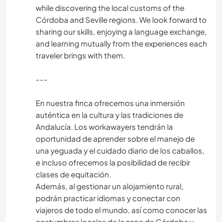
while discovering the local customs of the
TIERE
Córdoba and Seville regions. We look forward to
sharing our skills, enjoying a language exchange,
and learning mutually from the experiences each
LEBEN IM CAMPER-VAN
traveler brings with them.
NACHHALTIGKEIT
---
HAUSTIERE
​En nuestra finca ofrecemos una inmersión
auténtica en la cultura y las tradiciones de
KULTUR
Andalucía. Los workawayers tendrán la
oportunidad de aprender sobre el manejo de
SELBSTENTWICKLUNG
una yeguada y el cuidado diario de los caballos,
e incluso ofrecemos la posibilidad de recibir
FARMARBEIT
clases de equitación.
​Además, al gestionar un alojamiento rural,
podrán practicar idiomas y conectar con
WASSERSPORT
viajeros de todo el mundo, así como conocer las
costumbres locales de la zona de Córdoba y