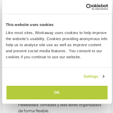
Nuestro proyecto en Fuente Palmera (Córdoba)
—a 45 min de Córdoba y 1h de Sevilla— busca a
una persona comprometida, detallista y amante
de los animales para unirse al equipo y
This website uses cookies
apoyarnos en el día a día.
​🏡 ¿Qué ofrecemos?
Like most sites, Workaway uses cookies to help improve
​Alojamiento privado gratuito: Caravana
the website’s usability. Cookies providing anonymous info
equipada dentro de la finca (capacidad hasta 4
help us to analyse site use as well as improve content
personas).
and present social media features. You consent to our
​Gastos incluidos: Luz, agua, gas e internet (WiFi).
cookies if you continue to use our website.
(Manutención por cuenta propia).
​Compensación económica: Retribución por los
trabajos realizados acorde a los mínimos legales
Settings
estandarizados y a concretar según
organización.
​Formación opcional: Posibilidad de recibir clases
OK
de equitación gratuitas.
​Flexibilidad: Jornadas y días libres organizados
de forma flexible.