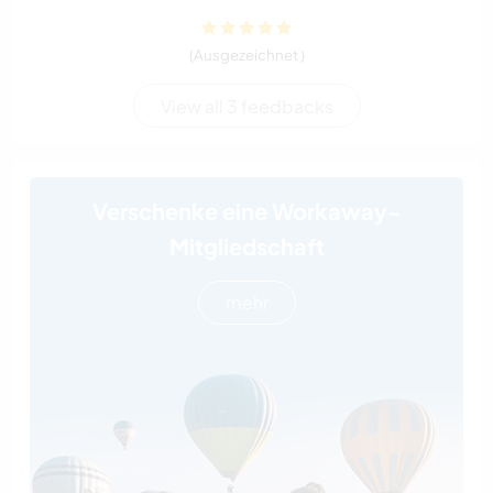
(Ausgezeichnet )
View all 3 feedbacks
Verschenke eine Workaway-
Mitgliedschaft
mehr