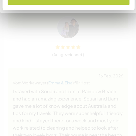
Zurück zur vollständigen Gastgeberliste
Thank you again for welcoming us into your
beautiful
… read more
(Ausgezeichnet )
16 Feb. 2026
Vom Workawayer (
Emma & Elsa
) für Host
I stayed with Souari and Liam at Rainbow Beach
and had an amazing experience. Souari and Liam
gave me a lot of knowledge about Australia and
tips for my travels. They were super helpful, friendly
and kind. I stayed there for a week and mostly did
work related to cleaning and helped to look after
their two lovely boys. Their house is near the beach