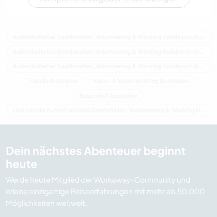
Aufenthalte bei Gastfamilien, Volunteering & Working Holidays in Australien
Aufenthalte bei Gastfamilien, Volunteering & Working Holidays in Ozeanien
Aufenthalte bei Gastfamilien, Volunteering & Working Holidays in Queensland
Familie Australien
Haus- & Haustiersitting Australien
Bauernhof Australien
Last minute Aufenthalte bei Gastfamilien, Volunteering & Working Holidays in Australien
Dein nächstes Abenteuer beginnt
heute
Werde heute Mitglied der Workaway-Community und
erlebe einzigartige Reiseerfahrungen mit mehr als 50.000
Möglichkeiten weltweit.