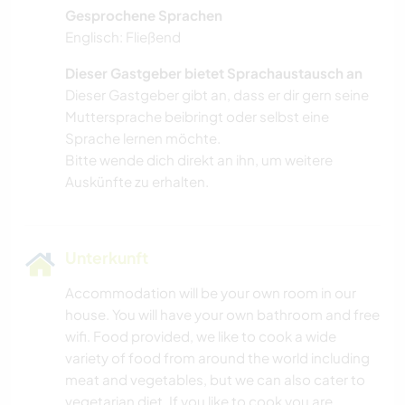
Gesprochene Sprachen
Englisch: Fließend
Dieser Gastgeber bietet Sprachaustausch an
Dieser Gastgeber gibt an, dass er dir gern seine
Muttersprache beibringt oder selbst eine
Sprache lernen möchte.
Bitte wende dich direkt an ihn, um weitere
Auskünfte zu erhalten.
Unterkunft
Accommodation will be your own room in our
house. You will have your own bathroom and free
wifi. Food provided, we like to cook a wide
variety of food from around the world including
meat and vegetables, but we can also cater to
vegetarian diet. If you like to cook you are