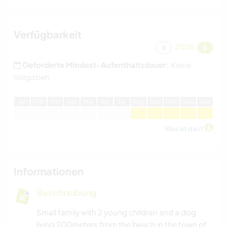
Verfügbarkeit
2026
Geforderte Mindest-Aufenthaltsdauer:
Keine
Vorgaben
J
an
F
eb
M
är
A
pr
M
ai
J
un
J
ul
A
ug
S
ep
O
kt
N
ov
D
ez
Was ist das?
Informationen
Beschreibung
Small family with 2 young children and a dog
living 200meters from the beach in the town of