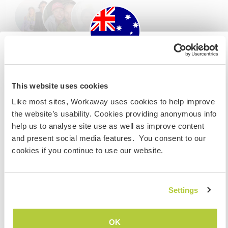
Feedback (3)
Australia
This website uses cookies
Wenn du nicht australischer oder neuseeländischer
23 Feb. 2026
Like most sites, Workaway uses cookies to help improve
Staatsbürger bist und du während deines Besuchs
Vom Workawayer (
Margot & Mathis
) für Host
the website’s usability. Cookies providing anonymous info
arbeiten, studieren oder als Volunteer tätig sein willst,
Our stay at Souarni’s house was so great ! We
help us to analyse site use as well as improve content
BRAUCHST DU DAS ENTSPRECHENDE VISUM. Um mehr
really enjoyed playing with the children and walking
and present social media features. You consent to our
darüber zu erfahren, solltest du dich VOR DEINER
the dog to the beach every morning ☀️
cookies if you continue to use our website.
ABREISE von zu Hause an die Botschaft in deinem Land
wenden.
Liam always has so much to teach, and so does
Souarni. They showed us beautiful places in the
Settings
area, and we felt very comfortable in this lovely
VERSTANDEN
city.
OK