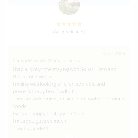
(Ausgezeichnet )
4 Apr. 2024
Vom Workawayer (Momoko) für Host
I had a lovely time staying with Souari, Liam and
Bodhi for 3 weeks.
I mainly was looking after an adorable and
powerful baby boy, Bodhi :)
They are welcoming, so nice, and cooked delicious
foods.
I was so happy to stay with them.
I miss you guys so much.
Thank you a lot!!!