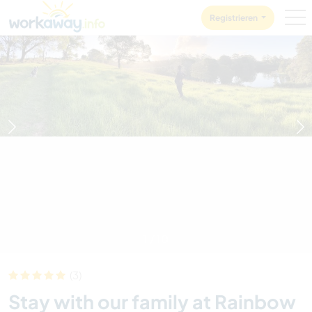
Skip to:
CONTENT
MAIN NAVIGATION
FOOTER
Registrieren
1
/
10
(3)
Stay with our family at Rainbow