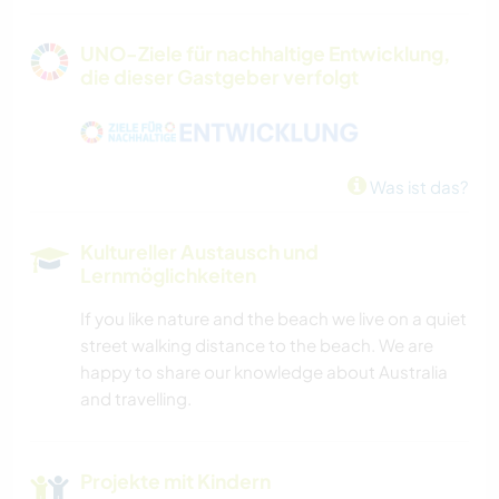
BÜCHER
UNO-Ziele für nachhaltige Entwicklung,
die dieser Gastgeber verfolgt
TIERE
YOGA / WELLNESS
Was ist das?
OUTDOOR-AKTIVITÄTEN
Kultureller Austausch und
NATUR
Lernmöglichkeiten
If you like nature and the beach we live on a quiet
WANDERN
street walking distance to the beach. We are
happy to share our knowledge about Australia
TANZEN
and travelling.
CAMPING
Projekte mit Kindern