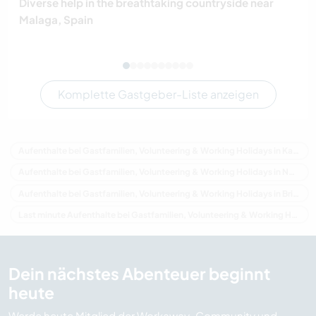
Diverse help in the breathtaking countryside near
Malaga, Spain
Komplette Gastgeber-Liste anzeigen
Aufenthalte bei Gastfamilien, Volunteering & Working Holidays in Kanada
Aufenthalte bei Gastfamilien, Volunteering & Working Holidays in Nordamerika
Aufenthalte bei Gastfamilien, Volunteering & Working Holidays in Britisch-Kolumbien
Last minute Aufenthalte bei Gastfamilien, Volunteering & Working Holidays in Kanada
Dein nächstes Abenteuer beginnt
heute
Werde heute Mitglied der Workaway-Community und