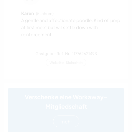
Karen
(5 Jahren)
A gentle and affectionate poodle. Kind of jump
at first meet but will settle down with
reinforcement.
Gastgeber Ref-Nr.: 117762621493
Website-Sicherheit
Verschenke eine Workaway-
Mitgliedschaft
mehr