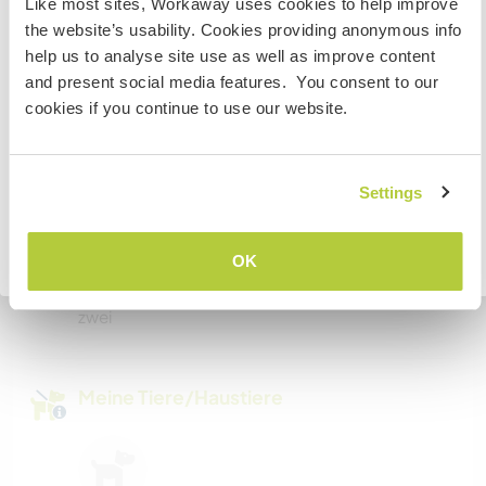
Like most sites, Workaway uses cookies to help improve
the website’s usability. Cookies providing anonymous info
If you are NOT from Canada and planning to visit to
help us to analyse site use as well as improve content
volunteer, work or study you will need the correct visa.
Kann Digital Nomads
and present social media features. You consent to our
To find out more information you need to contact the
unterbringen
cookies if you continue to use our website.
embassy in your home country before travelling.
Dieser Gastgeber nimmt gern Digital Nomads bei
sich auf.
VERSTANDEN
Settings
Kapazität - wie viele
Zurück zur vollständigen Gastgeberliste
OK
Workawayer maximal
zwei
Meine Tiere/Haustiere