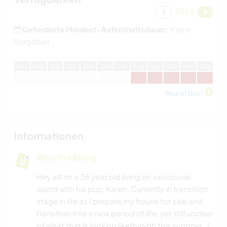
2026
Geforderte Mindest-Aufenthaltsdauer:
Keine
Vorgaben
J
an
F
eb
M
är
A
pr
M
ai
J
un
J
ul
A
ug
S
ep
O
kt
N
ov
D
ez
Was ist das?
Informationen
Beschreibung
Hey all! Im a 38 year old living on vancouver
island with his pup, Karen. Currently in transition
stage in life as I prepare my house for sale and
transition into a new period of life, yet still unclear
of what that is looking likethroigh this summer.. I