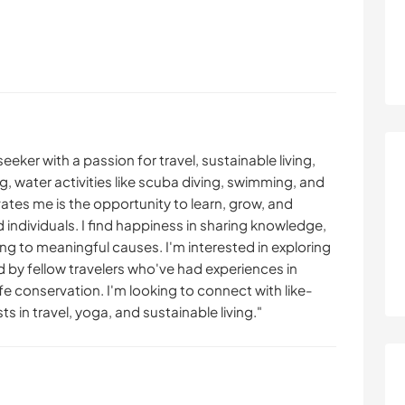
ker with a passion for travel, sustainable living,
g, water activities like scuba diving, swimming, and
ates me is the opportunity to learn, grow, and
individuals. I find happiness in sharing knowledge,
ng to meaningful causes. I'm interested in exploring
d by fellow travelers who've had experiences in
fe conservation. I'm looking to connect with like-
 in travel, yoga, and sustainable living."