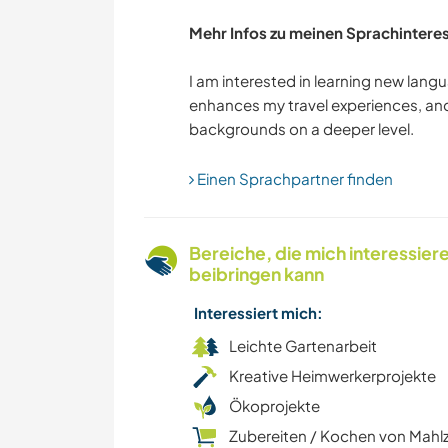
Mehr Infos zu meinen Sprachintere
I am interested in learning new lang
enhances my travel experiences, an
Einen Sprachpartner finden
Bereiche, die mich interessier
beibringen kann
Interessiert mich:
Leichte Gartenarbeit
Kreative Heimwerkerprojekte
Ökoprojekte
Zubereiten / Kochen von Mahl