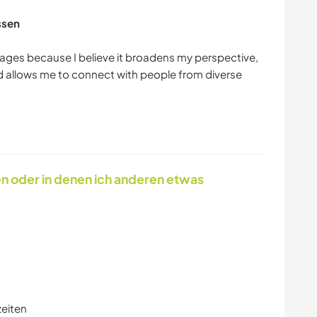
ssen
uages because I believe it broadens my perspective,
d allows me to connect with people from diverse
en oder in denen ich anderen etwas
zeiten