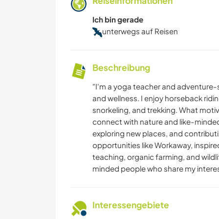
Reiseinformationen
Ich bin gerade
unterwegs auf Reisen
Beschreibung
"I'm a yoga teacher and adventure-see
and wellness. I enjoy horseback ridin
snorkeling, and trekking. What motiv
connect with nature and like-minded 
exploring new places, and contributi
opportunities like Workaway, inspire
teaching, organic farming, and wildli
minded people who share my interests
Interessengebiete