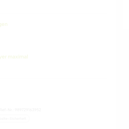
gen
yer maximal
Ref-Nr.: 989729163952
site-Sicherheit