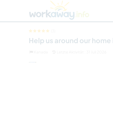
Skip to:
CONTENT
MAIN NAVIGATION
FOOTER
Host finden
Reisepartner finden
Funkti
Sicherheit
(3)
Help us around our home
Kanada
Letzte Aktivität : 31 Juli 2026