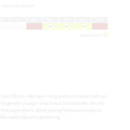
:
Keine Vorgaben
J
un
J
ul
A
ug
S
ep
O
kt
N
ov
D
ez
Was ist das?
t Saint Bruno. We have 1 dog and our children left our
tage with a sugar shack near Sherbrooke. We are
 the sugar shack. (Early spring) We have to repaint
. We need help with gardening.