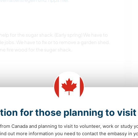
elp for the sugar shack. (Early spring) We have to
le jobs. We have to fix or to remove a garden shed.
e fire wood for the sugar shack.
tion for those planning to visi
from Canada and planning to visit to volunteer, work or study y
throom. We have bicycle. Our home has 5 rooms,
 find out more information you need to contact the embassy in 