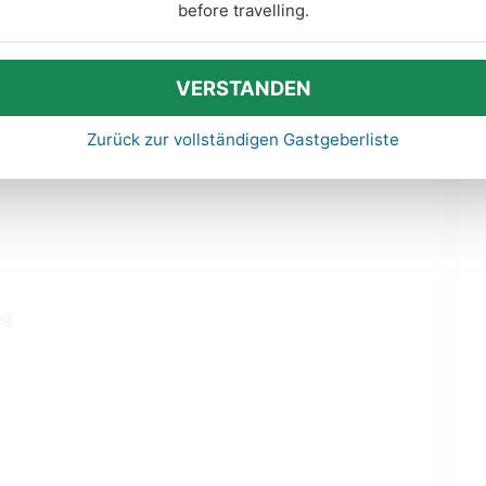
before travelling.
VERSTANDEN
transport for Montreal. (30 minutes from downtown).
tiples attractions.
Zurück zur vollständigen Gastgeberliste
ng