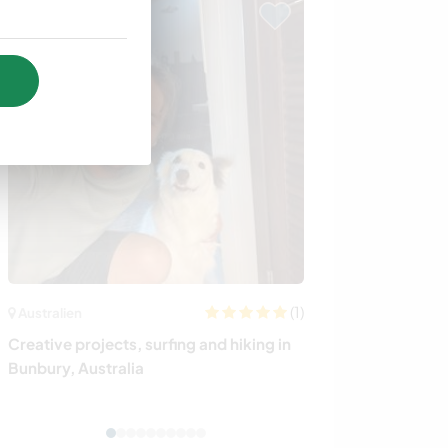
(1)
Australien
Portugal
Creative projects, surfing and hiking in
Help us fulfil 
Bunbury, Australia
own wine in the