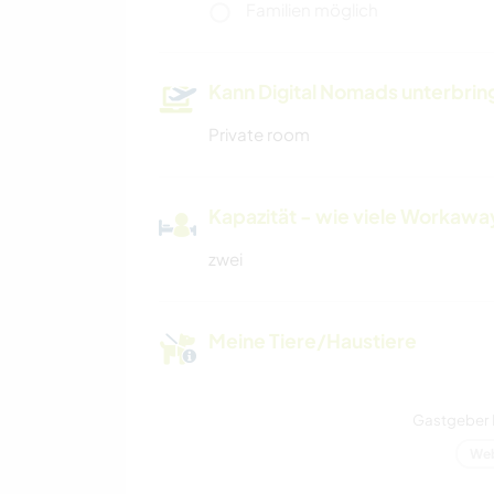
Familien möglich
Kann Digital Nomads unterbrin
Private room
Kapazität - wie viele Workawa
zwei
Meine Tiere/Haustiere
Gastgeber 
Web