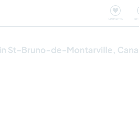
onsweise
Treffen & Veranstaltungen
Reisen & Lernen
FAVORITEN
RE
 in St-Bruno-de-Montarville, Can