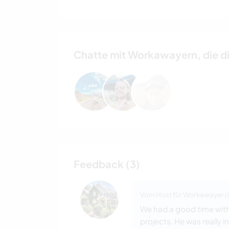
Chatte mit Workawayern, die d
Feedback (3)
Vom Host für Workawayer (J
We had a good time with 
projects. He was really i