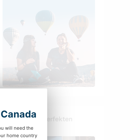
t Canada
Finde deinen perfekten
Gastgeber
ou will need the
your home country