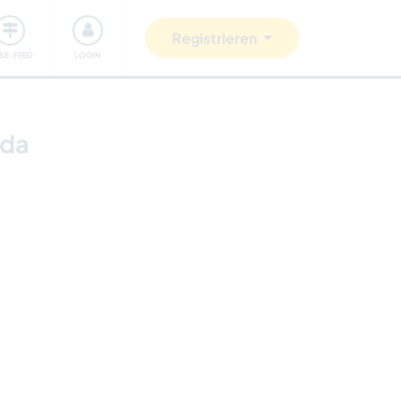
Unsere Community
Gutes tun
Registrieren
ISE-FEED
LOGIN
ada