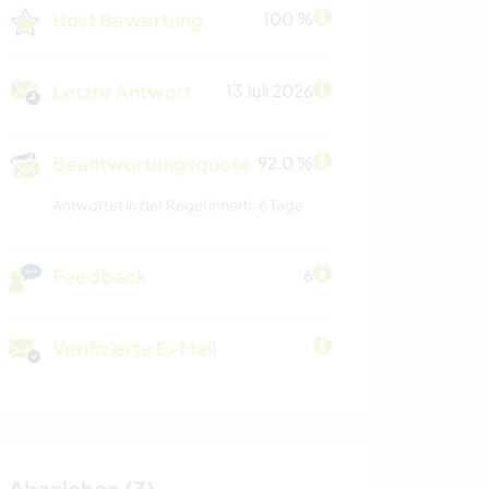
Host Bewertung
100 %
Letzte Antwort
13 Juli 2026
Beantwortungsquote
92.0 %
Antwortet in der Regel innerh. 6 Tage
Feedback
6
Verifizierte E-Mail
Abzeichen (3)