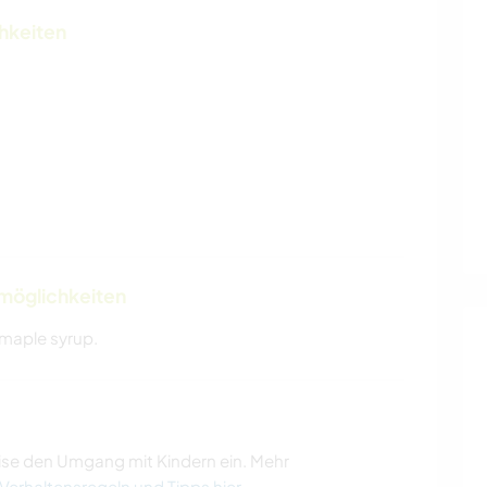
chkeiten
nmöglichkeiten
 maple syrup.
ise den Umgang mit Kindern ein. Mehr
 Verhaltensregeln und Tipps hier
.