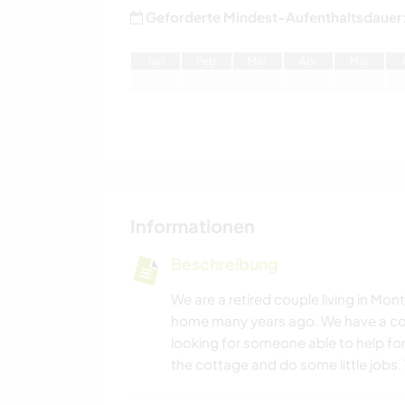
Geforderte Mindest-Aufenthaltsdauer
J
an
F
eb
M
är
A
pr
M
ai
Informationen
Beschreibung
We are a retired couple living in Mon
home many years ago. We have a cot
looking for someone able to help for
the cottage and do some little jobs