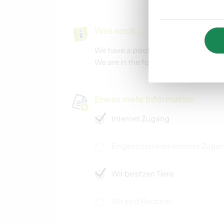
Was noch ...
We have a pool at home and public 
We are in the forest not far from mul
Etwas mehr Information
Internet Zugang
Eingeschränkter Internet Zuga
Wir besitzen Tiere
Wir sind Raucher