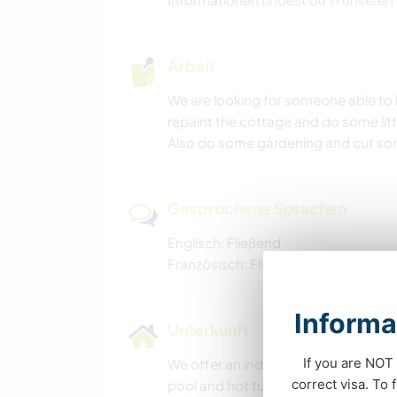
Arbeit
We are looking for someone able to h
repaint the cottage and do some litt
Also do some gardening and cut som
Gesprochene Sprachen
Englisch: Fließend
Französisch: Fließend
Informa
Unterkunft
If you are NOT 
We offer an individual room and ba
correct visa. To
pool and hot tub