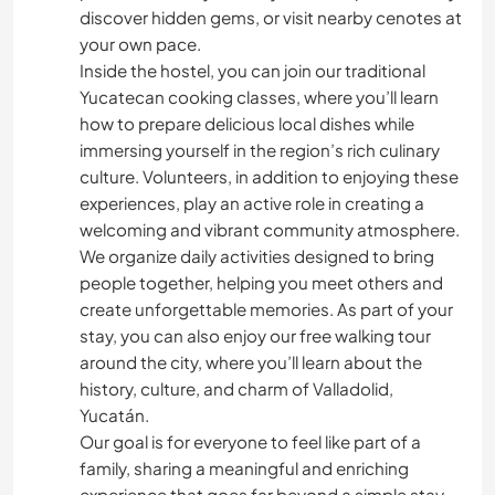
KOCHEN & BACKEN
discover hidden gems, or visit nearby cenotes at
your own pace.
TIERE
Inside the hostel, you can join our traditional
Yucatecan cooking classes, where you’ll learn
how to prepare delicious local dishes while
CAMPING
immersing yourself in the region’s rich culinary
culture. Volunteers, in addition to enjoying these
MANNSCHAFTSSPORTARTEN
experiences, play an active role in creating a
welcoming and vibrant community atmosphere.
GEBIRGE
We organize daily activities designed to bring
people together, helping you meet others and
OUTDOOR-AKTIVITÄTEN
create unforgettable memories. As part of your
stay, you can also enjoy our free walking tour
STRAND
around the city, where you’ll learn about the
history, culture, and charm of Valladolid,
RADFAHREN
Yucatán.
Our goal is for everyone to feel like part of a
family, sharing a meaningful and enriching
experience that goes far beyond a simple stay.