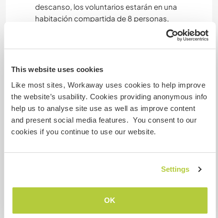
descanso, los voluntarios estarán en una
habitación compartida de 8 personas,
contamos con una cocina totalmente equipada,
áreas para practicar deporte, el voluntario tiene
acceso libre a todas las actividades del hostel.
This website uses cookies
Like most sites, Workaway uses cookies to help improve
Was noch ...
the website’s usability. Cookies providing anonymous info
Hi, my name is Oscar manager the hostel, at our
help us to analyse site use as well as improve content
hostel, you won’t just stay—you’ll live a unique
and present social media features. You consent to our
and authentic cultural experience. We invite you
cookies if you continue to use our website.
to discover the richness of the Mayan culture
through our carefully curated guided tours,
where you’ll learn about history, traditions, and
Settings
the fascinating legacy of this ancient civilization.
OK
Immerse yourself in the flavors of the region with
our Yucatecan cooking classes, where you’ll