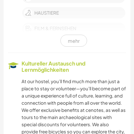
HAUSTIERE
FILM & FERNSEHEN
mehr
TANZEN
NATUR
Kultureller Austausch und
Lernmöglichkeiten
KULTUR
At our hostel, you’ll find much more than just a
place to stay or volunteer—you’ll become part of
FARMARBEIT
a unique experience full of culture, learning, and
connection with people from all over the world.
MUSIK
We offer exclusive benefits at cenotes, as well as
tours to the main archaeological sites with
GARTENARBEITEN
special discounts for volunteers. We also
provide free bicycles so you can explore the city,