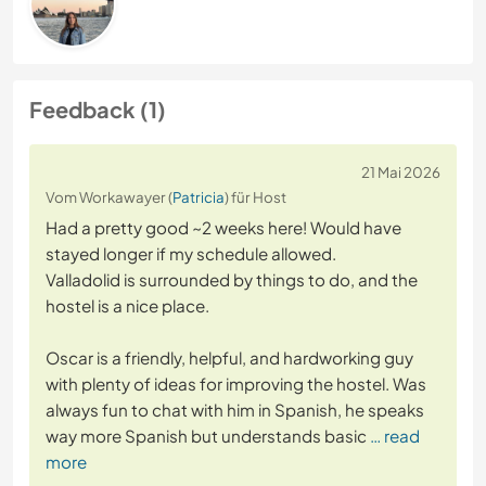
Feedback (1)
21 Mai 2026
Vom Workawayer (
Patricia
) für Host
Had a pretty good ~2 weeks here! Would have
stayed longer if my schedule allowed.
Valladolid is surrounded by things to do, and the
hostel is a nice place.
Oscar is a friendly, helpful, and hardworking guy
with plenty of ideas for improving the hostel. Was
always fun to chat with him in Spanish, he speaks
way more Spanish but understands basic
… read
more