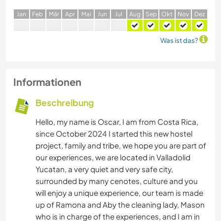
J
an
F
eb
M
är
A
pr
M
ai
J
un
J
ul
A
ug
S
ep
O
kt
N
ov
D
ez
Was ist das?
Informationen
Beschreibung
Hello, my name is Oscar, I am from Costa Rica,
since October 2024 I started this new hostel
project, family and tribe, we hope you are part of
our experiences, we are located in Valladolid
Yucatan, a very quiet and very safe city,
surrounded by many cenotes, culture and you
will enjoy a unique experience, our team is made
up of Ramona and Aby the cleaning lady, Mason
who is in charge of the experiences, and I am in