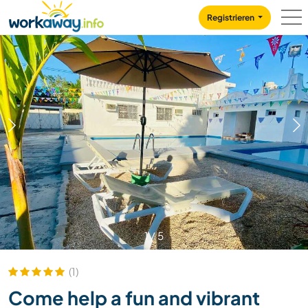
Skip to:
CONTENT
MAIN NAVIGATION
FOOTER
Registrieren
1
/
5
(1)
Come help a fun and vibrant