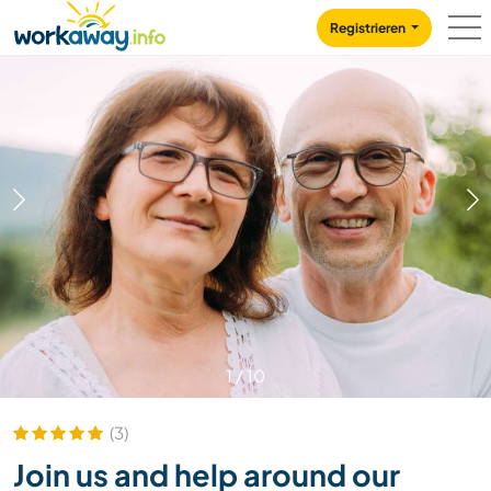
Skip to:
CONTENT
MAIN NAVIGATION
FOOTER
Registrieren
1
/
10
(3)
Join us and help around our