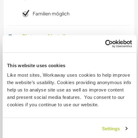
Familien möglich
Platz zum Abstellen von
Camper Vans
Es gibt genug Platz auch für bis zu zwei
Wohnmobilen
This website uses cookies
Like most sites, Workaway uses cookies to help improve
the website’s usability. Cookies providing anonymous info
Kapazität - wie viele
help us to analyse site use as well as improve content
Workawayer maximal
and present social media features. You consent to our
mehr als zwei
cookies if you continue to use our website.
Meine Tiere/Haustiere
Settings