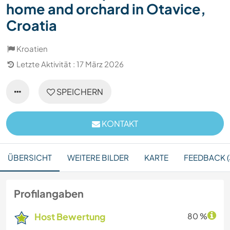
home and orchard in Otavice,
Croatia
Kroatien
Letzte Aktivität : 17 März 2026
SPEICHERN
KONTAKT
ÜBERSICHT
WEITERE BILDER
KARTE
FEEDBACK (
Profilangaben
Host Bewertung
80 %