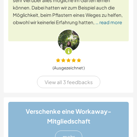
sehr viel über alles mögliche im Garten lernen
können. Dabei hatten wir zum Beispiel auch die
Möglichkeit, beim Pflastern eines Weges zu helfen,
obwohl wir keinerlei Erfahrung hatten,
… read more
(Ausgezeichnet )
View all 3 feedbacks
Verschenke eine Workaway-
Mitgliedschaft
mehr