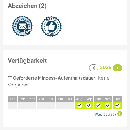
Abzeichen (2)
Verfügbarkeit
2026
Geforderte Mindest-Aufenthaltsdauer:
Keine
Vorgaben
J
an
F
eb
M
är
A
pr
M
ai
J
un
J
ul
A
ug
S
ep
O
kt
N
ov
D
ez
Was ist das?