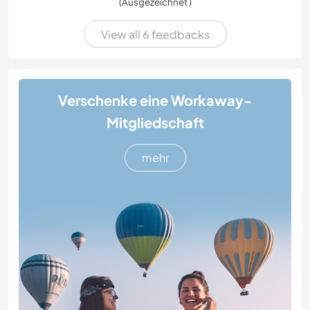
(Ausgezeichnet )
View all 6 feedbacks
Verschenke eine Workaway-
Mitgliedschaft
mehr