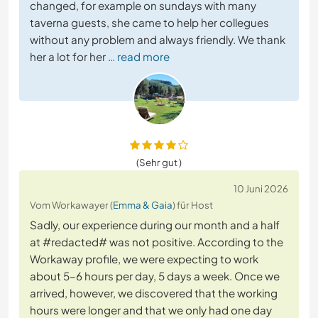
changed, for example on sundays with many
taverna guests, she came to help her collegues
without any problem and always friendly. We thank
her a lot for her
… read more
(Sehr gut )
10 Juni 2026
Vom Workawayer (
Emma & Gaia
) für Host
Sadly, our experience during our month and a half
at #redacted# was not positive. According to the
Workaway profile, we were expecting to work
about 5–6 hours per day, 5 days a week. Once we
arrived, however, we discovered that the working
hours were longer and that we only had one day