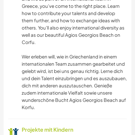
STRAND
Greece, you’ve come to the right place. Learn
how to contribute your talents and develop
them further, and how to exchange ideas with
others. You’ll also enjoy international diversity as
well as our beautiful Agios Georgios Beach on
Corfu.
Wer erleben will, wie in Griechenland in einem
internationalen Team zusammen gearbeitet und
gelebt wird, ist bei uns genau richtig. Lerne dich
und dein Talent einzubringen und es auszubauen,
dich mit anderen auszutauschen. Genieße
zudem internationale Vielfalt sowie unsere
wunderschöne Bucht Agios Georgios Beach auf
Korfu.
Projekte mit Kindern