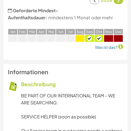
Geforderte Mindest-
Aufenthaltsdauer:
mindestens 1 Monat oder mehr
J
an
F
eb
M
är
A
pr
M
ai
J
un
J
ul
A
ug
S
ep
O
kt
N
ov
D
ez
Was ist das?
Informationen
Beschreibung
BE PART OF OUR INTERNATIONAL TEAM - WE
ARE SEARCHING:
SERVICE HELPER (soon as possible)
Our Service team in our taverna needs a waitress