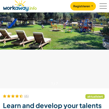
Skip to:
CONTENT
MAIN NAVIGATION
FOOTER
Registrieren
1
/
7
(6)
aktualisiert
Learn and develop your talents