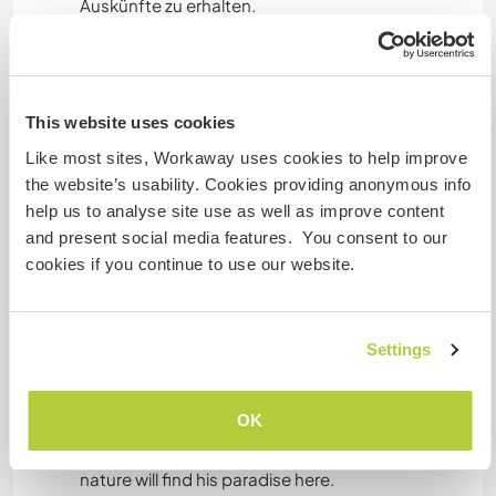
Auskünfte zu erhalten.
Unterkunft
This website uses cookies
Shared a two-beds room with bathroom in our
Like most sites, Workaway uses cookies to help improve
very new tiny houses, airconditend on the farm.
the website’s usability. Cookies providing anonymous info
Shared kitchen.
help us to analyse site use as well as improve content
and present social media features. You consent to our
cookies if you continue to use our website.
Was noch ...
In your free time you have the opportunity to
explore the beautiful nature here. The beach is
Settings
only 400 meters from the farm, it can be easily
reached by feet. Swimming, snorkeling and
OK
paddling are possible, hiking through wonderful
olive groves also. Everyone who loves living in
nature will find his paradise here.