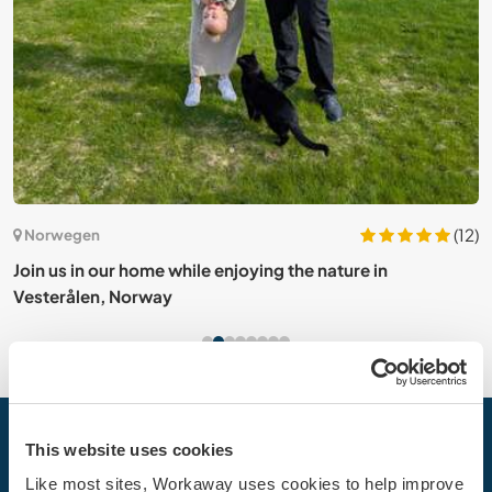
5)
(12)
Norwegen
ay
Join us in our home while enjoying the nature in
E
Vesterålen, Norway
b
This website uses cookies
Dein nächstes Abenteuer beginnt
heute
Like most sites, Workaway uses cookies to help improve