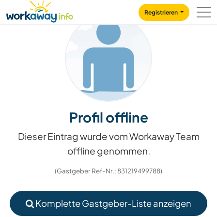
Skip to:
CONTENT
MAIN NAVIGATION
FOOTER
Registrieren
Profil offline
Dieser Eintrag wurde vom Workaway Team
offline genommen.
(Gastgeber Ref-Nr.: 831219499788)
Komplette Gastgeber-Liste anzeigen