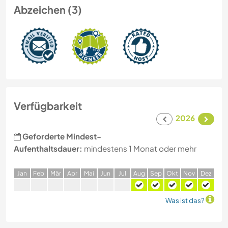
Abzeichen (3)
Verfügbarkeit
2026
Geforderte Mindest-
Aufenthaltsdauer:
mindestens 1 Monat oder mehr
J
an
F
eb
M
är
A
pr
M
ai
J
un
J
ul
A
ug
S
ep
O
kt
N
ov
D
ez
Was ist das?