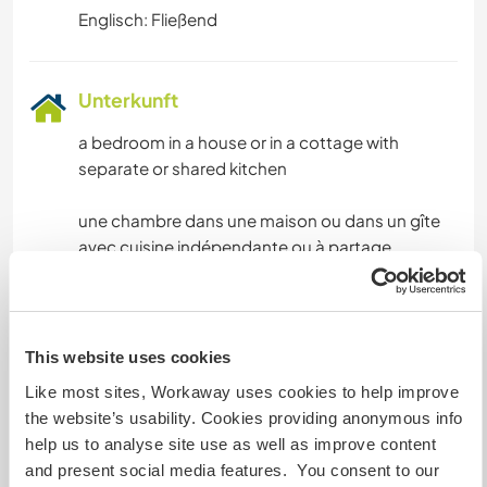
Englisch: Fließend
Unterkunft
a bedroom in a house or in a cottage with
separate or shared kitchen
une chambre dans une maison ou dans un gîte
avec cuisine indépendante ou à partage
Was noch ...
This website uses cookies
We are in Aquitaine (South-West of France)
Like most sites, Workaway uses cookies to help improve
specifically in the Lot-et-Garonne, 2 hours from
the website’s usability. Cookies providing anonymous info
Toulouse and Bordeaux. We have near a train
help us to analyse site use as well as improve content
station and an airport in Bergerac. This is a
and present social media features. You consent to our
beautiful area with a rich cultural heritage. We are