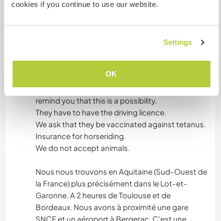
cookies if you continue to use our website.
looking for reliable person, loving and knowing
the horses (already have real experience with
horses) with which we can share them by sharing
our experience with horses, make them discover
Settings
the region. But also that volunteers make us
share their experience.
OK
The volunteers will have possibly the possibility
of going on horseback riding. I would like to
remind you that this is a possibility.
They have to have the driving licence.
We ask that they be vaccinated against tetanus.
Insurance for horseriding.
We do not accept animals.
Nous nous trouvons en Aquitaine (Sud-Ouest de
la France) plus précisément dans le Lot-et-
Garonne. A 2 heures de Toulouse et de
Bordeaux. Nous avons à proximité une gare
SNCF et un aéroport à Bergerac. C'est une