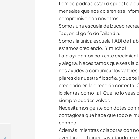
tiempo podrías estar dispuesto a q
mensajes que nos aclaren esa infor
compromiso con nosotros.
Somos una escuela de buceo recreati
Tao, en el golfo de Tailandia.
Somos la única escuela PADI de habl
estamos creciendo. ¡Y mucho!
Para ayudarnos con este crecimiento
y alegría. Necesitamos que seas la c
nos ayudes a comunicar los valores 
pilares de nuestra filosofía, y que 
creciendo en la dirección correcta.
lo sientas como tal. Que no lo veas
siempre puedes volver.
Necesitamos gente con dotes comerc
contagiosa que hace que todo el m
conoce.
Además, mientras colaboras con no
aventura del buceo, ¡ayudándote e