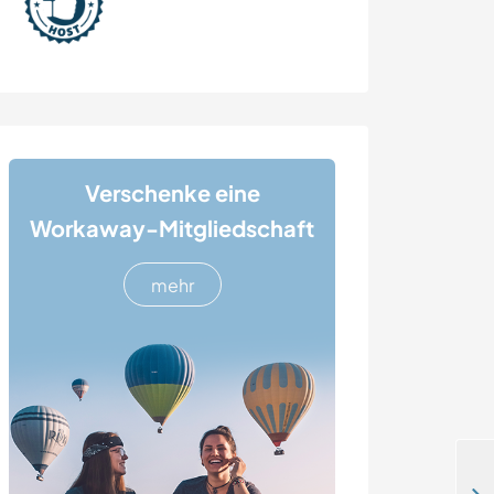
Verschenke eine
Workaway-Mitgliedschaft
mehr