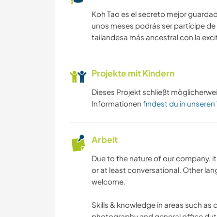
Koh Tao es el secreto mejor guardado
unos meses podrás ser partícipe de la
tailandesa más ancestral con la exc
Projekte mit Kindern
Dieses Projekt schließt möglicherwe
Informationen
findest du in unseren
Arbeit
Due to the nature of our company, it
or at least conversational. Other la
welcome.
Skills & knowledge in areas such as 
photography and general office dutie