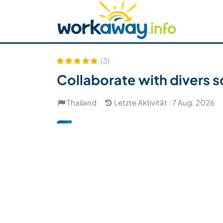
Skip to:
CONTENT
MAIN NAVIGATION
FOOTER
Host finden
Reisepartner finden
Funkti
Sicherheit
(3)
Collaborate with divers s
Thailand
Letzte Aktivität : 7 Aug. 2026