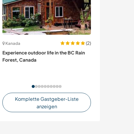
(2)
Kanada
Italien
Experience outdoor life in the BC Rain
Join our family
Forest, Canada
of life near Bol
Komplette Gastgeber-Liste
anzeigen