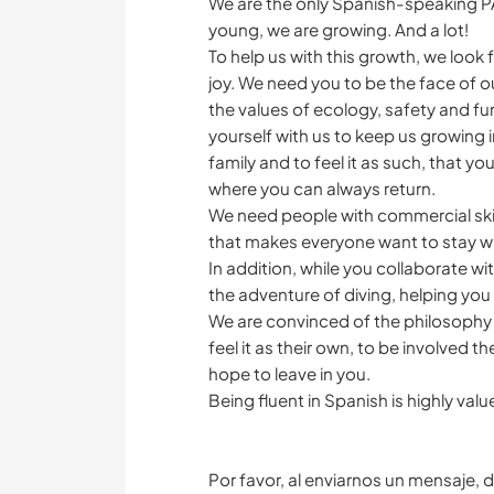
We are the only Spanish-speaking PA
young, we are growing. And a lot!
To help us with this growth, we look 
joy. We need you to be the face of o
the values ​​of ecology, safety and fu
yourself with us to keep us growing i
family and to feel it as such, that yo
where you can always return.
We need people with commercial skill
that makes everyone want to stay w
In addition, while you collaborate wi
the adventure of diving, helping yo
We are convinced of the philosophy 
feel it as their own, to be involved 
hope to leave in you.
Being fluent in Spanish is highly valu
Por favor, al enviarnos un mensaje, d