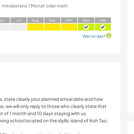
:
mindestens 1 Monat oder mehr
J
un
J
ul
A
ug
S
ep
O
kt
N
ov
D
ez
Was ist das?
 state clearly your planned arrival date and how
s, we will only reply to those who clearly state that
 of 1 month and 10 days staying with us.
iving school located on the idyllic island of Koh Tao,