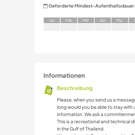
Geforderte Mindest-Aufenthaltsdauer
J
an
F
eb
M
är
A
pr
M
ai
Informationen
Beschreibung
Please, when you send us a message,
long would you be able to stay with u
information. We ask a commitenment
This is a recreational and technical d
in the Gulf of Thailand.