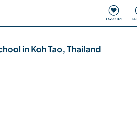
onsweise
Treffen & Veranstaltungen
Reisen & Lernen
FAVORITEN
RE
chool in Koh Tao, Thailand