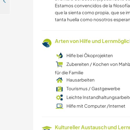
Join our hostel family learn scuba dive and explore the paradise of Koh Tao, Thailand
Estamos convencidos de la filosofía
que la sienta como propia, que se i
tanta huella como nosotros esperamo
Arten von Hilfe und Lernmögli
Hilfe bei Ökoprojekten
Zubereiten / Kochen von Mahl
für die Familie
Hausarbeiten
Tourismus / Gastgewerbe
Leichte Instandhaltungsarbeit
Hilfe mit Computer /Internet
Kultureller Austausch und Ler