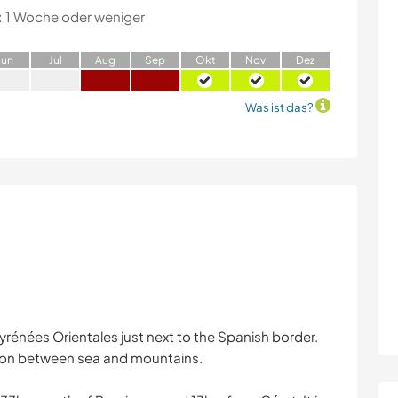
:
1 Woche oder weniger
J
un
J
ul
A
ug
S
ep
O
kt
N
ov
D
ez
Was ist das?
 Pyrénées Orientales just next to the Spanish border.
region between sea and mountains.