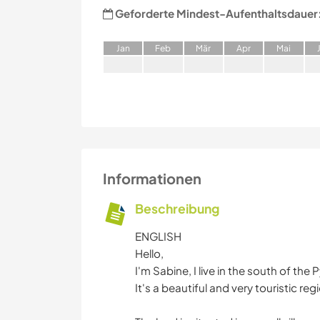
Geforderte Mindest-Aufenthaltsdauer
J
an
F
eb
M
är
A
pr
M
ai
Informationen
Beschreibung
ENGLISH
Hello,
I'm Sabine, I live in the south of the
It's a beautiful and very touristic 