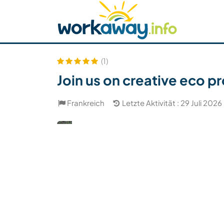
Skip to:
CONTENT
MAIN NAVIGATION
FOOTER
Host finden
Reisepartner finden
Funkti
Sicherheit
(1)
Join us on creative eco p
Frankreich
Letzte Aktivität : 29 Juli 2026