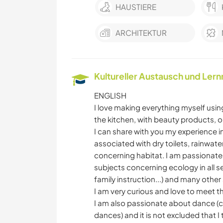
HAUSTIERE
ARCHITEKTUR
Kultureller Austausch und Ler
ENGLISH
I love making everything myself usin
the kitchen, with beauty products, o
I can share with you my experience in
associated with dry toilets, rainwa
concerning habitat. I am passionate 
subjects concerning ecology in all s
family instruction...) and many other
I am very curious and love to meet t
I am also passionate about dance (c
dances) and it is not excluded that I t