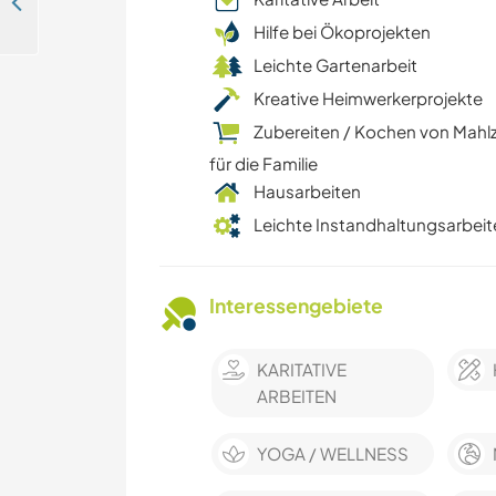
Family with a veggie garden in a quiet community in Landes, France
Hilfe bei Ökoprojekten
Leichte Gartenarbeit
Kreative Heimwerkerprojekte
Zubereiten / Kochen von Mahl
für die Familie
Hausarbeiten
Leichte Instandhaltungsarbeit
Interessengebiete
KARITATIVE
ARBEITEN
YOGA / WELLNESS