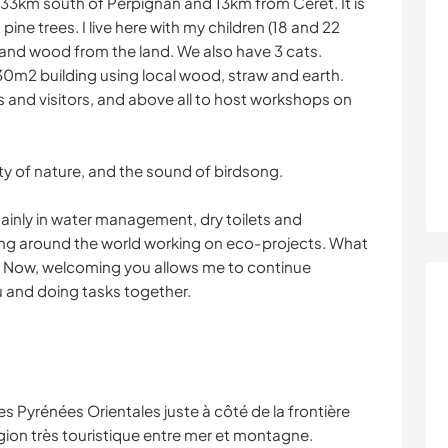
ge, 33km south of Perpignan and 13km from Céret. It is
ine trees. I live here with my children (18 and 22
w and wood from the land. We also have 3 cats.
a 30m2 building using local wood, straw and earth.
 and visitors, and above all to host workshops on
ty of nature, and the sound of birdsong.
mainly in water management, dry toilets and
ling around the world working on eco-projects. What
 Now, welcoming you allows me to continue
 and doing tasks together.
des Pyrénées Orientales juste à côté de la frontière
ion très touristique entre mer et montagne.