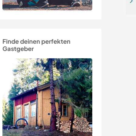
Join us and experience rural family life in beautiful Mayenne, France
Finde deinen perfekten
Gastgeber