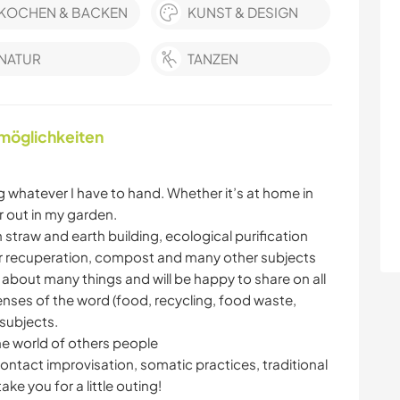
KOCHEN & BACKEN
KUNST & DESIGN
NATUR
TANZEN
nmöglichkeiten
g whatever I have to hand. Whether it’s at home in
r out in my garden.
 straw and earth building, ecological purification
ter recuperation, compost and many other subjects
about many things and will be happy to share on all
enses of the word (food, recycling, food waste,
 subjects.
he world of others people
ontact improvisation, somatic practices, traditional
ake you for a little outing!