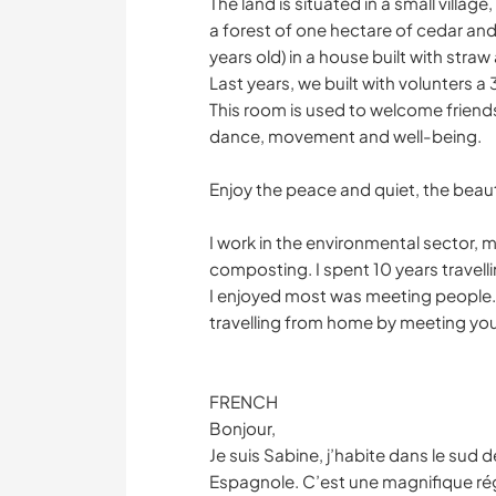
The land is situated in a small villa
a forest of one hectare of cedar and p
years old) in a house built with stra
Last years, we built with volunters 
This room is used to welcome friends
dance, movement and well-being.
Enjoy the peace and quiet, the beau
I work in the environmental sector, 
composting. I spent 10 years travel
I enjoyed most was meeting people.
travelling from home by meeting you
FRENCH
Bonjour,
Je suis Sabine, j’habite dans le sud 
Espagnole. C’est une magnifique rég