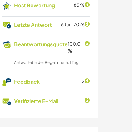
Host Bewertung
85 %
Letzte Antwort
16 Juni 2026
Beantwortungsquote
100.0
%
Antwortet in der Regel innerh. 1 Tag
Feedback
2
Verifizierte E-Mail