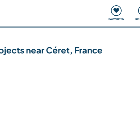
onsweise
Treffen & Veranstaltungen
Reisen & Lernen
FAVORITEN
RE
rojects near Céret, France