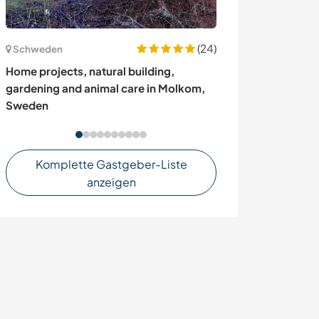
(24)
Schweden
Belgien
Home projects, natural building,
Come and help o
gardening and animal care in Molkom,
a self-sufficien
Sweden
Belgium
Komplette Gastgeber-Liste
anzeigen