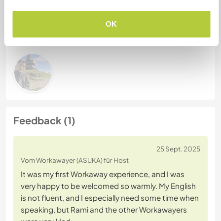
Chatte mit Workawayern, die diesen
OK
Gastgeber besucht haben
Feedback (1)
25 Sept. 2025
Vom Workawayer (ASUKA) für Host
It was my first Workaway experience, and I was
very happy to be welcomed so warmly. My English
is not fluent, and I especially need some time when
speaking, but Rami and the other Workawayers