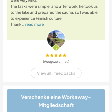
were very kind.
The tasks were simple, and after work, he took us
to the lake and prepared the sauna, so I was able
to experience Finnish culture.
Thank
… read more
(Ausgezeichnet )
View all 1 feedbacks
Verschenke eine Workaway-
Mitgliedschaft