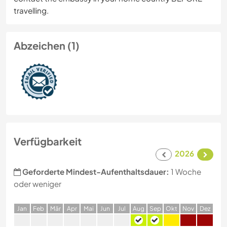
travelling.
Abzeichen (1)
Verfügbarkeit
2026
Geforderte Mindest-Aufenthaltsdauer:
1 Woche
oder weniger
J
an
F
eb
M
är
A
pr
M
ai
J
un
J
ul
A
ug
S
ep
O
kt
N
ov
D
ez