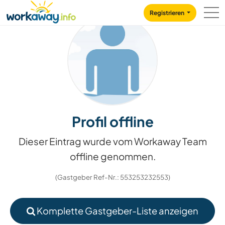
Skip to:
CONTENT
MAIN NAVIGATION
FOOTER
Registrieren
Profil offline
Dieser Eintrag wurde vom Workaway Team
offline genommen.
(Gastgeber Ref-Nr.: 553253232553)
Komplette Gastgeber-Liste anzeigen