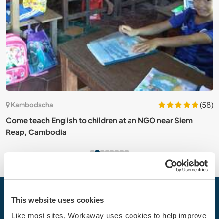
11)
(58)
Kambodscha
V
m
Come teach English to children at an NGO near Siem
C
Reap, Cambodia
This website uses cookies
Dein nächstes Abenteuer beginnt
heute
Like most sites, Workaway uses cookies to help improve